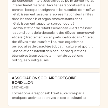
qui concerne l'intérêt des élèves au point de vue moral,
intellectuel et matériel ; faciliter les rapports entre les
parents, le corps enseignant et les autorités dont relève
l'établissement ; assurer la représentation des familles
dans les conseils et organismes existants dans
l'établissement ; apporter son concours à
l'administration de l'établissement en vue d'améliorer
les conditions de la vie scolaire des élèves ; promouvoir
et gérer (directement ou en participation) dans l'intérêt
des élèves et de leurs familles, tous organismes
périscolaires de caractère éducatif, culturel et sportif ;
l'association s'interdit de s'occuper de questions
étrangères à son but, notamment de questions
politiques ou religieuses
ASSOCIATION SCOLAIRE GREGOIRE
BORDILLON
1987-01-08
formation a la responsabilite et au civisme par la
pratique d'activites sportives et socio-culturelles