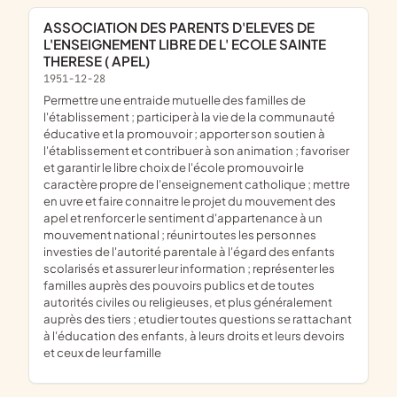
ASSOCIATION DES PARENTS D'ELEVES DE
L'ENSEIGNEMENT LIBRE DE L' ECOLE SAINTE
THERESE ( APEL)
1951-12-28
permettre une entraide mutuelle des familles de
l'établissement ; participer à la vie de la communauté
éducative et la promouvoir ; apporter son soutien à
l'établissement et contribuer à son animation ; favoriser
et garantir le libre choix de l'école promouvoir le
caractère propre de l'enseignement catholique ; mettre
en uvre et faire connaitre le projet du mouvement des
apel et renforcer le sentiment d'appartenance à un
mouvement national ; réunir toutes les personnes
investies de l'autorité parentale à l'égard des enfants
scolarisés et assurer leur information ; représenter les
familles auprès des pouvoirs publics et de toutes
autorités civiles ou religieuses, et plus généralement
auprès des tiers ; etudier toutes questions se rattachant
à l'éducation des enfants, à leurs droits et leurs devoirs
et ceux de leur famille