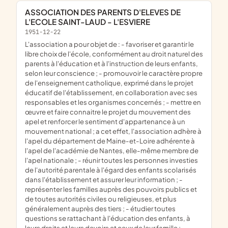
ASSOCIATION DES PARENTS D'ELEVES DE
L'ECOLE SAINT-LAUD - L'ESVIERE
1951-12-22
l'association a pour objet de : - favoriser et garantir le
libre choix de l'école, conformément au droit naturel des
parents à l'éducation et à l'instruction de leurs enfants,
selon leur conscience ; - promouvoir le caractère propre
de l'enseignement catholique, exprimé dans le projet
éducatif de l'établissement, en collaboration avec ses
responsables et les organismes concernés ; - mettre en
œuvre et faire connaitre le projet du mouvement des
apel et renforcer le sentiment d'appartenance à un
mouvement national ; a cet effet, l'association adhère à
l'apel du département de Maine-et-Loire adhérente à
l'apel de l'académie de Nantes, elle-même membre de
l'apel nationale ; - réunir toutes les personnes investies
de l'autorité parentale à l'égard des enfants scolarisés
dans l'établissement et assurer leur information ; -
représenter les familles auprès des pouvoirs publics et
de toutes autorités civiles ou religieuses, et plus
généralement auprès des tiers ; - étudier toutes
questions se rattachant à l'éducation des enfants, à
leurs droits et leurs devoirs et ceux de leur famille ; -