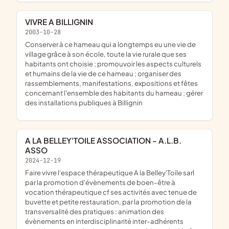
VIVRE A BILLIGNIN
2003-10-28
conserver à ce hameau qui a longtemps eu une vie de
village grâce à son école, toute la vie rurale que ses
habitants ont choisie ; promouvoir les aspects culturels
et humains de la vie de ce hameau ; organiser des
rassemblements, manifestations, expositions et fêtes
concernant l'ensemble des habitants du hameau ; gérer
des installations publiques à Billignin
A LA BELLEY'TOILE ASSOCIATION - A.L.B.
ASSO
2024-12-19
faire vivre l'espace thérapeutique A la Belley'Toile sarl
par la promotion d'évènements de boen-être à
vocation thérapeutique cf ses activités avec tenue de
buvette et petite restauration, par la promotion de la
transversalité des pratiques : animation des
évènements en interdisciplinarité inter-adhérents