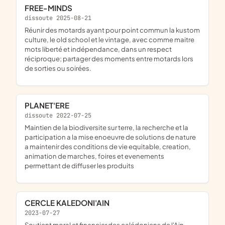
FREE-MINDS
dissoute 2025-08-21
réunir des motards ayant pour point commun la kustom
culture, le old school et le vintage, avec comme maitre
mots liberté et indépendance, dans un respect
réciproque; partager des moments entre motards lors
de sorties ou soirées.
PLANET'ERE
dissoute 2022-07-25
maintien de la biodiversite sur terre, la recherche et la
participation a la mise enoeuvre de solutions de nature
a maintenir des conditions de vie equitable, creation,
animation de marches, foires et evenements
permettant de diffuser les produits
CERCLE KALEDONI'AIN
2023-07-27
soutient moral et financier des calédoniens de l'Ain