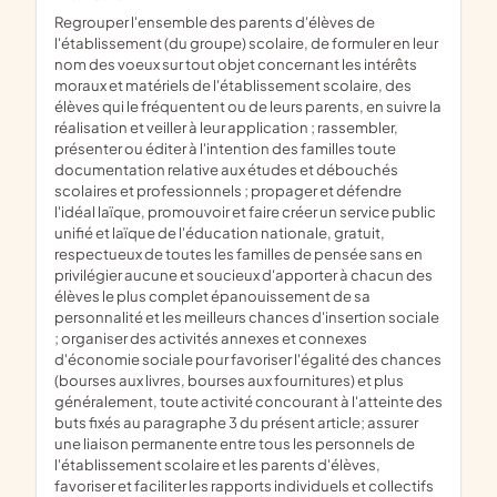
regrouper l'ensemble des parents d'élèves de
l'établissement (du groupe) scolaire, de formuler en leur
nom des voeux sur tout objet concernant les intérêts
moraux et matériels de l'établissement scolaire, des
élèves qui le fréquentent ou de leurs parents, en suivre la
réalisation et veiller à leur application ; rassembler,
présenter ou éditer à l'intention des familles toute
documentation relative aux études et débouchés
scolaires et professionnels ; propager et défendre
l'idéal laïque, promouvoir et faire créer un service public
unifié et laïque de l'éducation nationale, gratuit,
respectueux de toutes les familles de pensée sans en
privilégier aucune et soucieux d'apporter à chacun des
élèves le plus complet épanouissement de sa
personnalité et les meilleurs chances d'insertion sociale
; organiser des activités annexes et connexes
d'économie sociale pour favoriser l'égalité des chances
(bourses aux livres, bourses aux fournitures) et plus
généralement, toute activité concourant à l'atteinte des
buts fixés au paragraphe 3 du présent article; assurer
une liaison permanente entre tous les personnels de
l'établissement scolaire et les parents d'élèves,
favoriser et faciliter les rapports individuels et collectifs