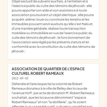
objet exclusif de subvenir aux frais, à l'entretien et à
l'exercice public du culte des témoins de jéhovah ; elle
pourra apporter son aide et son assistance à toute
association poursuivant un objet identique ; elle pourra
acquérir, aliéner, louer ou construire les terrains et les
immeubles pouvant servir aux buts qu'elle s'est fixés et,
d'une manière générale, réaliser toute transaction
mobilière ou immobilière en vue de l'exercice public du
culte des témoins de jéhovah ; le fonctionnement de
l'association sera réglé par les présents statuts et en
conformité avec la constitution du culte des témoins de
jéhovah ;
ASSOCIATION DE QUARTIER DE L'ESPACE
CULTUREL ROBERT RAMEAUX
2012-09-03
défendre et faire respecter la volonté de Robert
Rameaux donateur à la ville de Belley des locaux de
l'avenue Hoff ; par acte de donation M. Robert Rameaux
souhaitait, que les locaux se dénomment "espace
Robert Rameaux" et non "la distillerie", qu'ils soient
affectés à un usage éducatif, culturel ou sportif et non