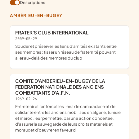
Descriptions
AMBÉRIEU-EN-BUGEY
FRATER'S CLUB INTERNATIONAL
2009-05-29
souder et préserver les liens d'amitiés existants entre
ses membres ; tisser un réseau de fraternité pouvant
aller au-delà des membres du club
COMITE D'AMBERIEU-EN-BUGEY DE LA
FEDERATION NATIONALE DES ANCIENS
COMBATTANTS D'A.F.N.
1969-02-26
entretenir et renforcet les liens de camaraderie et de
solidarite entre les anciens mobilises en algerie, tunisie
et maroc, leur permettre, par une action concertee,
d'assurer la sauvegarde de leurs droits materiels et
moraux et d'oeuvrer en faveur d