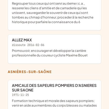
regrouper tous ceux qui ont servi au 6eme r.c.a.,
resserer les cliens d'amitie et de camaderie qui les
unissent, sauvegarder le souvenir de ceux qui sont
tombes au chmap d'honneur, proceder â la recherche
historique pour parfaire la connaissance du 6
ALLEZ MAX
dissoute 2016-02-06
promouvoir, encourager et développer la carrière
professionnelle du coureur cycliste Maxime Bouet
ASNIÈRES-SUR-SAÔNE
AMICALE DES SAPEURS POMPIERS D'ASNIERES
SUR SAONE
1971-11-25
formation technique et morale des sapeurs pompiers;
venir en aide aux membres du corps blesses ou malades