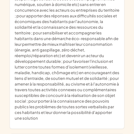
numérique, soutien à domicile etc) sans entrer en
concurrence avec les acteurs ou entreprises du territoire
; pour apporter des réponses aux difficultés sociales et
économiques des habitants par l'autonomie, la
solidarité et la connaissance des ressources du
territoire ; pour sensibiliser et accompagner les
habitants dans une démarche éco-responsable afin de
leur permettre de mieux maîtriser leur consommation
(énergie, anti gaspillage, zéro déchet,
réemploi/réparation etc) et devenir un acteur du
développement durable ; pour favoriser l'inclusion et
lutter contre toutes formes d'isolement (vieillesse,
maladie, handicap, chômage etc) en encourageant des
liens d'entraide, de soutien mutuel et de solidarité ; pour
amener à la responsabilité, au civisme et à l'autonomie à
travers toutes activités connexes ou complémentaires
susceptibles de concourir à la réalisation de son objet
social ; pour porter à la connaissance des pouvoirs
publics les problèmes de toutes sortes verbalisés par
ces habitants et leur donner la possibilité d'apporter
une solution