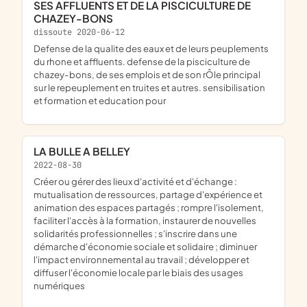
SES AFFLUENTS ET DE LA PISCICULTURE DE
CHAZEY-BONS
dissoute 2020-06-12
defense de la qualite des eaux et de leurs peuplements
du rhone et affluents. defense de la pisciculture de
chazey-bons, de ses emplois et de son rÔle principal
sur le repeuplement en truites et autres. sensibilisation
et formation et education pour
LA BULLE A BELLEY
2022-08-30
créer ou gérer des lieux d'activité et d'échange :
mutualisation de ressources, partage d'expérience et
animation des espaces partagés ; rompre l'isolement,
faciliter l'accès à la formation, instaurer de nouvelles
solidarités professionnelles ; s'inscrire dans une
démarche d'économie sociale et solidaire ; diminuer
l'impact environnemental au travail ; développer et
diffuser l'économie locale par le biais des usages
numériques