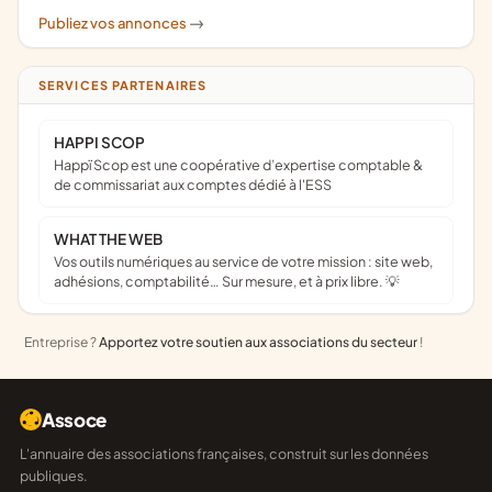
Publiez vos annonces
->
SERVICES PARTENAIRES
HAPPI SCOP
Happï Scop est une coopérative d’expertise comptable &
de commissariat aux comptes dédié à l'ESS
WHAT THE WEB
Vos outils numériques au service de votre mission : site web,
adhésions, comptabilité… Sur mesure, et à prix libre. 💡
Entreprise ?
Apportez votre soutien aux associations du secteur
!
Assoce
L'annuaire des associations françaises, construit sur les données
publiques.