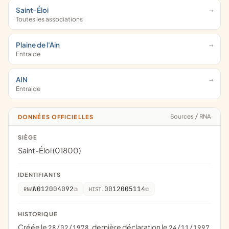
Saint-Éloi
Toutes les associations
Plaine de l'Ain
Entraide
AIN
Entraide
Sources
/
RNA
DONNÉES OFFICIELLES
SIÈGE
Saint-Éloi (01800)
IDENTIFIANTS
W012004092
0012005114
RNA
HIST.
HISTORIQUE
Créée le
, dernière déclaration le
28/02/1978
24/11/1997