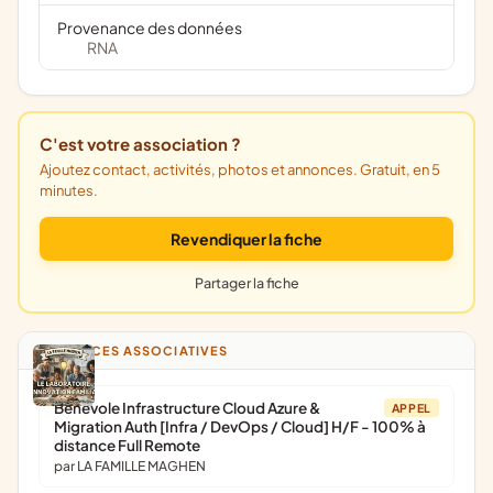
Provenance des données
RNA
C'est votre association ?
Ajoutez contact, activités, photos et annonces. Gratuit, en 5
minutes.
Revendiquer la fiche
Partager la fiche
ANNONCES ASSOCIATIVES
Bénévole Infrastructure Cloud Azure &
APPEL
Migration Auth [Infra / DevOps / Cloud] H/F - 100% à
distance Full Remote
par LA FAMILLE MAGHEN