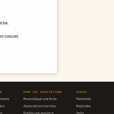
rche.
en concret.
ER
POUR LES ASSOCIATIONS
ASSOCE
ments
Revendiquer une fiche
Manifeste
eur
Associations inscrites
Rejoindre
es
Publier une annonce
Tarifs