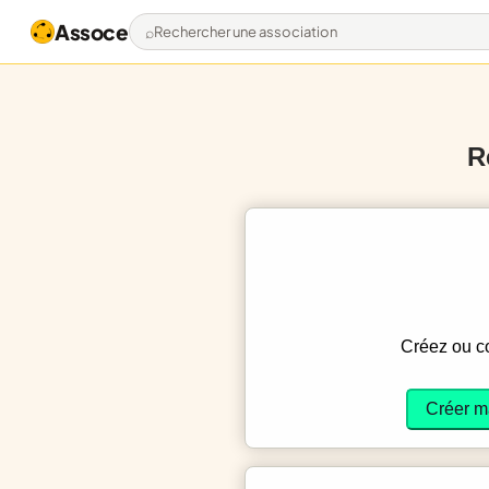
Assoce
Rechercher une association
R
Créez ou 
Créer m