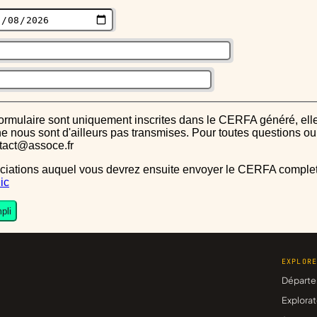
s ne nous sont d'ailleurs pas transmises. Pour toutes questions 
ntact@assoce.fr
ic
pli
EXPLOR
Départe
Explorat