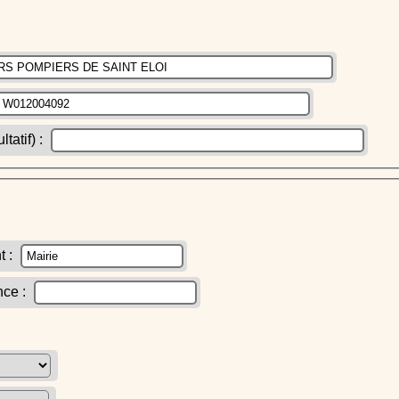
atif) :
t :
nce :