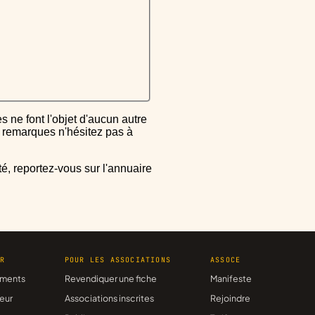
ou remarques n'hésitez pas à
ER
POUR LES ASSOCIATIONS
ASSOCE
ments
Revendiquer une fiche
Manifeste
eur
Associations inscrites
Rejoindre