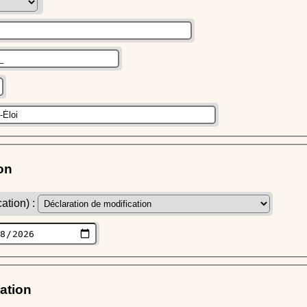
on
ation) :
ration