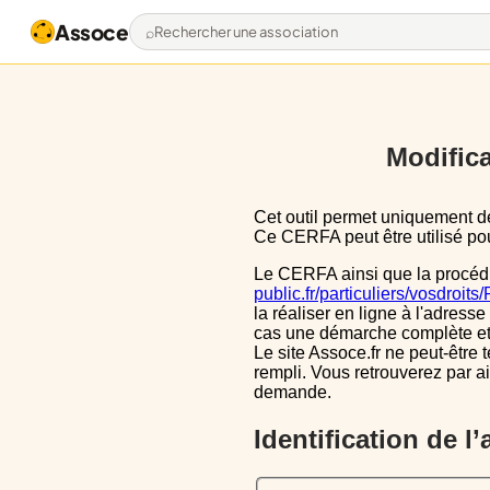
Assoce
Rechercher une association
Modifica
Cet outil permet uniquement de pré-remplir le CERFA 13971*03 avec les données actuellement disponibles publiquement.
Ce CERFA peut être utilisé pour
Le CERFA ainsi que la procéd
public.fr/particuliers/vosdroit
la réaliser en ligne à l'adresse
cas une démarche complète et i
Le site Assoce.fr ne peut-être 
rempli. Vous retrouverez par a
demande.
Identification de l