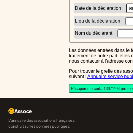
Date de la déclaration :
Lieu de la déclaration :
Nom du déclarant :
Les données entrées dans le formulaire sont uniquement inscrites dans le CERFA généré, elles ne font l'objet d'aucun autre
traitement de notre part, elle
nous contacter à l'adresse co
Pour trouver le greffe des associations auquel vous devrez ensuite envoyer le CERFA completé, reportez-vous sur l'annuaire
suivant :
Annuaire service publ
Récupérer le cerfa 13971*03 pré-rem
Assoce
L'annuaire des associations françaises,
construit sur les données publiques.