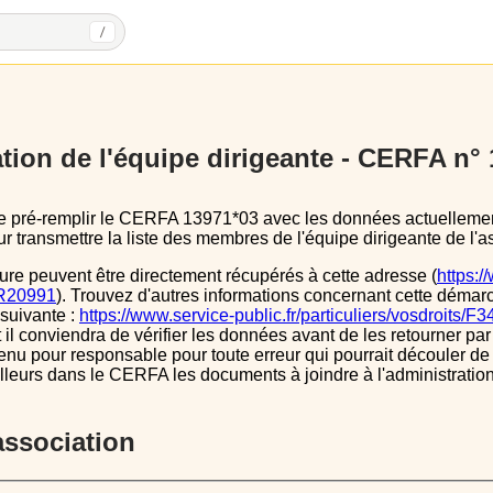
/
tion de l'équipe dirigeante - CERFA n°
 transmettre la liste des membres de l'équipe dirigeante de l'as
ure peuvent être directement récupérés à cette adresse (
https:/
s/R20991
). Trouvez d'autres informations concernant cette démarc
 suivante :
https://www.service-public.fr/particuliers/vosdroits/F
l conviendra de vérifier les données avant de les retourner par 
tenu pour responsable pour toute erreur qui pourrait découler de
illeurs dans le CERFA les documents à joindre à l'administrati
’association