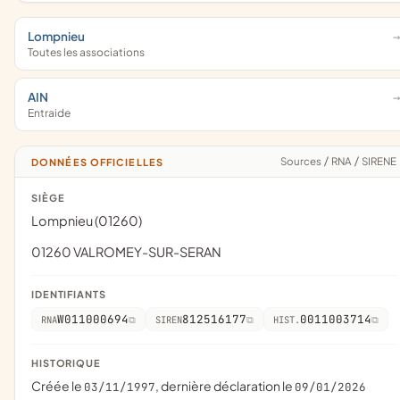
Lompnieu
Toutes les associations
AIN
Entraide
Sources
/
RNA
/
SIRENE
DONNÉES OFFICIELLES
SIÈGE
Lompnieu (01260)
01260 VALROMEY-SUR-SERAN
IDENTIFIANTS
W011000694
812516177
0011003714
RNA
SIREN
HIST.
HISTORIQUE
Créée le
, dernière déclaration le
03/11/1997
09/01/2026