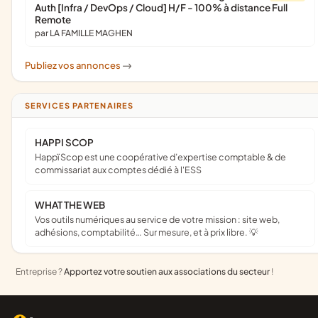
Auth [Infra / DevOps / Cloud] H/F - 100% à distance Full
Remote
par LA FAMILLE MAGHEN
Publiez vos annonces
->
SERVICES PARTENAIRES
HAPPI SCOP
Happï Scop est une coopérative d’expertise comptable & de
commissariat aux comptes dédié à l'ESS
WHAT THE WEB
Vos outils numériques au service de votre mission : site web,
adhésions, comptabilité… Sur mesure, et à prix libre. 💡
Entreprise ?
Apportez votre soutien aux associations du secteur
!