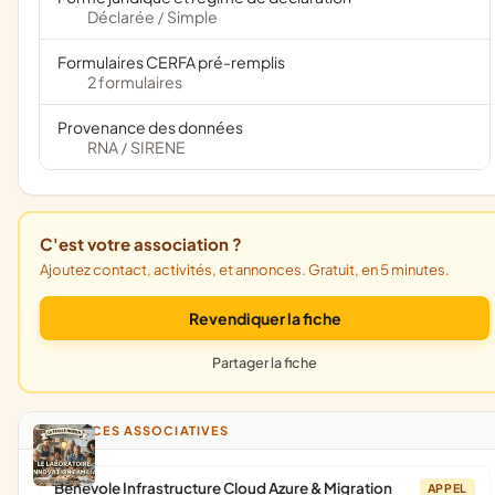
Déclarée
Simple
/
Formulaires CERFA pré-remplis
2 formulaires
Provenance des données
RNA
SIRENE
/
C'est votre association ?
Ajoutez contact, activités, et annonces. Gratuit, en 5 minutes.
Revendiquer la fiche
Partager la fiche
ANNONCES ASSOCIATIVES
Bénévole Infrastructure Cloud Azure & Migration
APPEL