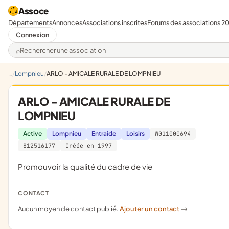
Assoce
Départements
Annonces
Associations inscrites
Forums des associations 2
Connexion
Rechercher une association
Lompnieu
ARLO - AMICALE RURALE DE LOMPNIEU
ARLO - AMICALE RURALE DE
LOMPNIEU
Active
Lompnieu
Entraide
Loisirs
W011000694
812516177
Créée en 1997
promouvoir la qualité du cadre de vie
CONTACT
Aucun moyen de contact publié.
Ajouter un contact
->