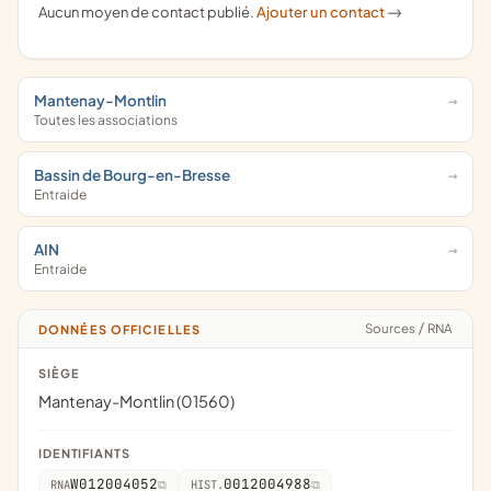
Aucun moyen de contact publié.
Ajouter un contact
->
Mantenay-Montlin
Toutes les associations
Bassin de Bourg-en-Bresse
Entraide
AIN
Entraide
Sources
/
RNA
DONNÉES OFFICIELLES
SIÈGE
Mantenay-Montlin (01560)
IDENTIFIANTS
W012004052
0012004988
RNA
HIST.