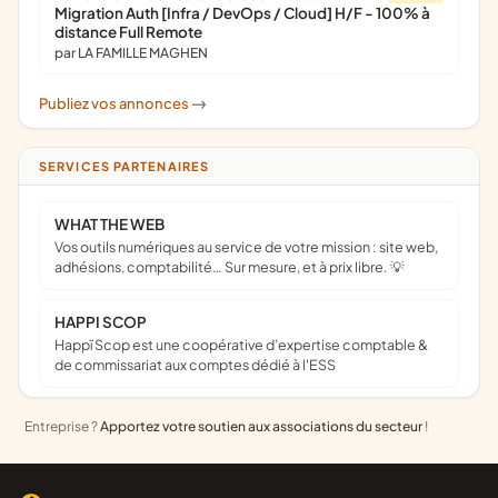
Migration Auth [Infra / DevOps / Cloud] H/F - 100% à
distance Full Remote
par LA FAMILLE MAGHEN
Publiez vos annonces
->
SERVICES PARTENAIRES
WHAT THE WEB
Vos outils numériques au service de votre mission : site web,
adhésions, comptabilité… Sur mesure, et à prix libre. 💡
HAPPI SCOP
Happï Scop est une coopérative d’expertise comptable &
de commissariat aux comptes dédié à l'ESS
Entreprise ?
Apportez votre soutien aux associations du secteur
!