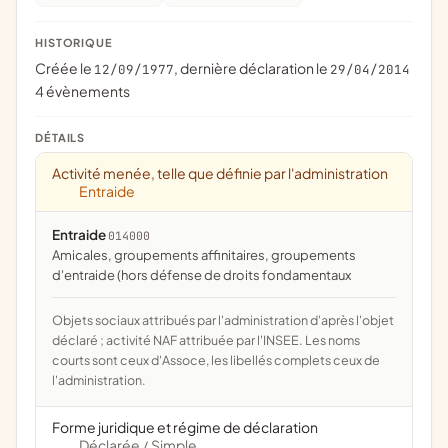
HISTORIQUE
Créée le
, dernière déclaration le
12/09/1977
29/04/2014
4 évènements
DÉTAILS
Activité menée, telle que définie par l'administration
Entraide
Entraide
014000
amicales, groupements affinitaires, groupements
d'entraide (hors défense de droits fondamentaux
Objets sociaux attribués par l'administration d'après l'objet
déclaré ; activité NAF attribuée par l'INSEE. Les noms
courts sont ceux d'Assoce, les libellés complets ceux de
l'administration.
Forme juridique et régime de déclaration
Déclarée
Simple
/