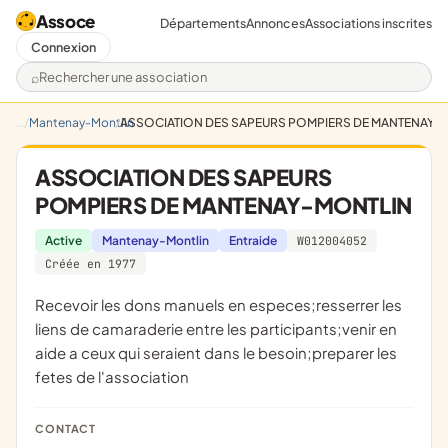
Assoce
Départements
Annonces
Associations inscrites
Connexion
Rechercher une association
Mantenay-Montlin
ASSOCIATION DES SAPEURS POMPIERS DE MANTENAY-
ASSOCIATION DES SAPEURS
POMPIERS DE MANTENAY-MONTLIN
Active
Mantenay-Montlin
Entraide
W012004052
Créée en 1977
recevoir les dons manuels en especes;resserrer les
liens de camaraderie entre les participants;venir en
aide a ceux qui seraient dans le besoin;preparer les
fetes de l'association
CONTACT