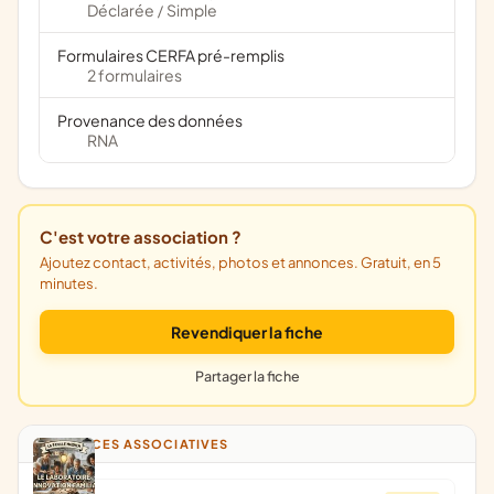
Déclarée
Simple
/
Formulaires CERFA pré-remplis
2 formulaires
Provenance des données
RNA
C'est votre association ?
Ajoutez contact, activités, photos et annonces. Gratuit, en 5
minutes.
Revendiquer la fiche
Partager la fiche
ANNONCES ASSOCIATIVES