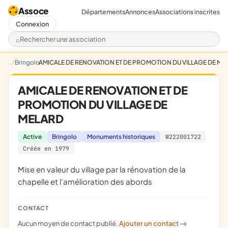
Assoce
Départements
Annonces
Associations inscrites
Connexion
Rechercher une association
Bringolo
AMICALE DE RENOVATION ET DE PROMOTION DU VILLAGE DE ME
AMICALE DE RENOVATION ET DE
PROMOTION DU VILLAGE DE
MELARD
Active
Bringolo
Monuments historiques
W222001722
Créée en 1979
mise en valeur du village par la rénovation de la
chapelle et l'amélioration des abords
CONTACT
Aucun moyen de contact publié.
Ajouter un contact
->