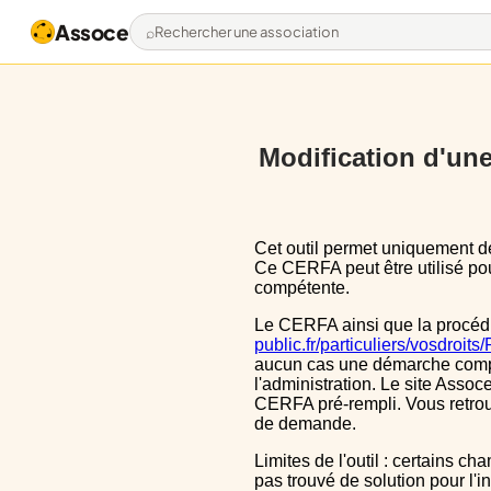
Assoce
Rechercher une association
Modification d'une 
Cet outil permet uniquement de pré-remplir le CERFA 13972*03 avec les données actuellement disponibles publiquement.
Ce CERFA peut être utilisé pour
compétente.
Le CERFA ainsi que la procéd
public.fr/particuliers/vosdroit
aucun cas une démarche complèt
l'administration. Le site Assoce
CERFA pré-rempli. Vous retrou
de demande.
Limites de l'outil : certains champs sont un peu décalé dans le CERFA, ils le sont aussi dans le CERFA initial, nous n'avons
pas trouvé de solution pour l'