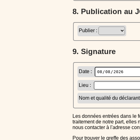
8. Publication au
Publier :
9. Signature
Date :
Lieu :
Nom et qualité du déclarant
Les données entrées dans le formulaire sont uniquement inscrites dans le CERFA généré, elles ne font l'objet d'aucun autre
traitement de notre part, elle
nous contacter à l'adresse co
Pour trouver le greffe des associations auquel vous devrez ensuite envoyer le CERFA completé, reportez-vous sur l'annuaire