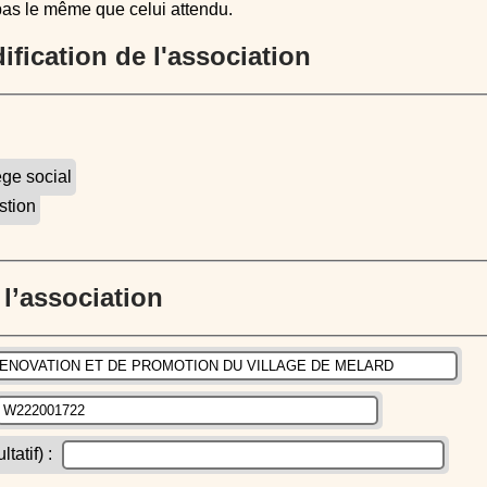
pas le même que celui attendu.
dification de l'association
ège social
stion
e l’association
atif) :