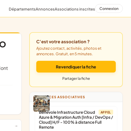
Connexion
Départements
Annonces
Associations inscrites
C'est votre association ?
LO
Ajoutez contact, activités, photos et
annonces. Gratuit, en 5 minutes.
Revendiquer la fiche
Partager la fiche
ANNONCES ASSOCIATIVES
Bénévole Infrastructure Cloud
APPEL
Azure & Migration Auth [Infra / DevOps /
Cloud] H/F - 100% à distance Full
Remote