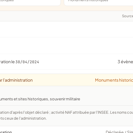
Sourc
ration le
3 évèn
30/04/2024
r l'administration
Monuments histori
nts et sites historiques, souvenir militaire
ts ceux de l'administration.
aration
Déclarée
Si
/