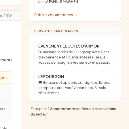
par LA FAMILLE MAGHEN
Publiez vos annonces
->
es
/
RNA
SERVICES PARTENAIRES
EVENEMENTIEL COTES D'ARMOR
DJ animateur près de Guingamp avec 7 ans
d’expérience et 110 mariages réalisés, je
ements
vous accompagne avec sérieux et passion.
LE FOURGON
ques
🚚 Boissons et épicerie consignées, livrées
et reprises pour vos événements. Simple,
zéro déchet.
Entreprise ?
Apportez votre soutien aux associations
du secteur
!
mple