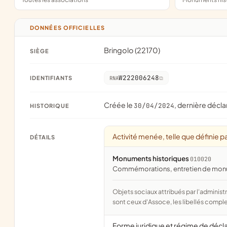
DONNÉES OFFICIELLES
Bringolo (22170)
SIÈGE
W222006248
IDENTIFIANTS
RNA
Créée le
, dernière décla
30/04/2024
HISTORIQUE
Activité menée, telle que définie pa
DÉTAILS
Monuments historiques
010020
commémorations, entretien de monume
Objets sociaux attribués par l'administration d'après l'objet déclaré ; activité NAF attribuée par l'INSEE. Les noms courts
sont ceux d'Assoce, les libellés comple
Forme juridique et régime de décl