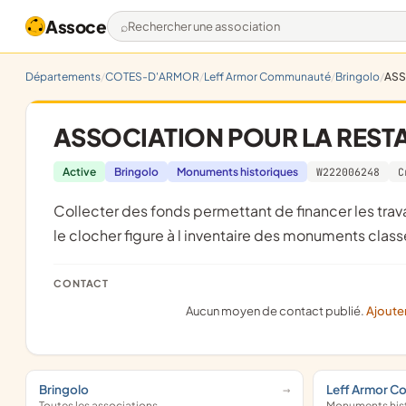
Assoce
Rechercher une association
Départements
COTES-D'ARMOR
Leff Armor Communauté
Bringolo
ASS
ASSOCIATION POUR LA RESTA
Active
Bringolo
Monuments historiques
W222006248
C
collecter des fonds permettant de financer les travaux nécessaires pour la restauration de l'église de bringolo dont
le clocher figure à l inventaire des monuments clas
CONTACT
Aucun moyen de contact publié.
Ajoute
Bringolo
Leff Armor 
Toutes les associations
Monuments his