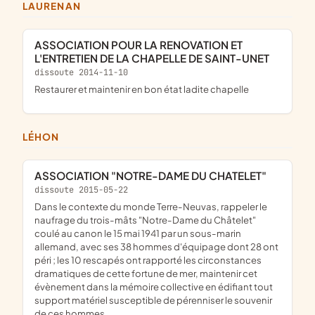
LAURENAN
ASSOCIATION POUR LA RENOVATION ET
L'ENTRETIEN DE LA CHAPELLE DE SAINT-UNET
dissoute 2014-11-10
restaurer et maintenir en bon état ladite chapelle
LÉHON
ASSOCIATION "NOTRE-DAME DU CHATELET"
dissoute 2015-05-22
dans le contexte du monde Terre-Neuvas, rappeler le
naufrage du trois-mâts "Notre-Dame du Châtelet"
coulé au canon le 15 mai 1941 par un sous-marin
allemand, avec ses 38 hommes d'équipage dont 28 ont
péri ; les 10 rescapés ont rapporté les circonstances
dramatiques de cette fortune de mer, maintenir cet
évènement dans la mémoire collective en édifiant tout
support matériel susceptible de pérenniser le souvenir
de ces hommes