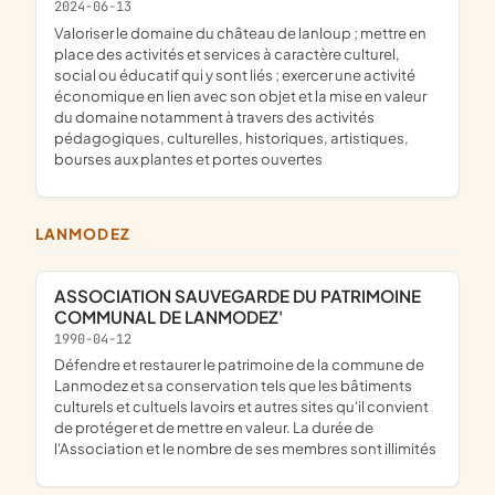
2024-06-13
valoriser le domaine du château de lanloup ; mettre en
place des activités et services à caractère culturel,
social ou éducatif qui y sont liés ; exercer une activité
économique en lien avec son objet et la mise en valeur
du domaine notamment à travers des activités
pédagogiques, culturelles, historiques, artistiques,
bourses aux plantes et portes ouvertes
LANMODEZ
ASSOCIATION SAUVEGARDE DU PATRIMOINE
COMMUNAL DE LANMODEZ'
1990-04-12
défendre et restaurer le patrimoine de la commune de
Lanmodez et sa conservation tels que les bâtiments
culturels et cultuels lavoirs et autres sites qu'il convient
de protéger et de mettre en valeur. La durée de
l'Association et le nombre de ses membres sont illimités