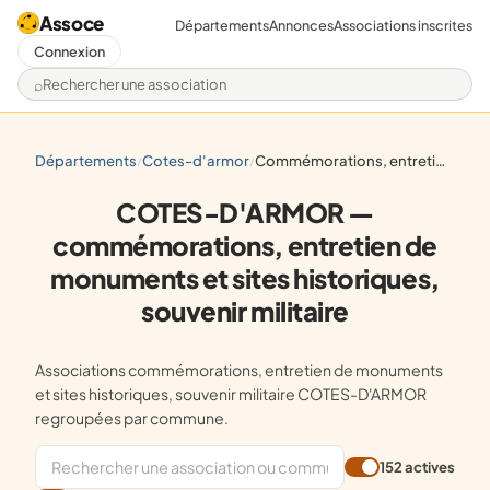
Assoce
Départements
Annonces
Associations inscrites
Connexion
Rechercher une association
départements
cotes-d'armor
commémorations, entretien de monuments et sites historiques, souvenir militaire
/
/
COTES-D'ARMOR —
commémorations, entretien de
monuments et sites historiques,
souvenir militaire
Associations commémorations, entretien de monuments
et sites historiques, souvenir militaire COTES-D'ARMOR
regroupées par commune.
152 actives