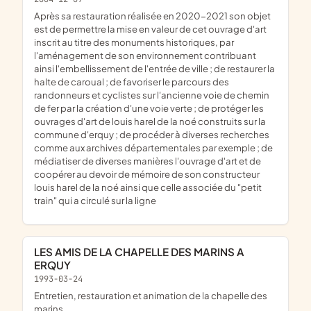
après sa restauration réalisée en 2020-2021 son objet
est de permettre la mise en valeur de cet ouvrage d'art
inscrit au titre des monuments historiques, par
l'aménagement de son environnement contribuant
ainsi l'embellissement de l'entrée de ville ; de restaurer la
halte de caroual ; de favoriser le parcours des
randonneurs et cyclistes sur l'ancienne voie de chemin
de fer par la création d'une voie verte ; de protéger les
ouvrages d'art de louis harel de la noé construits sur la
commune d'erquy ; de procéder à diverses recherches
comme aux archives départementales par exemple ; de
médiatiser de diverses manières l'ouvrage d'art et de
coopérer au devoir de mémoire de son constructeur
louis harel de la noé ainsi que celle associée du "petit
train" qui a circulé sur la ligne
LES AMIS DE LA CHAPELLE DES MARINS A
ERQUY
1993-03-24
entretien, restauration et animation de la chapelle des
marins