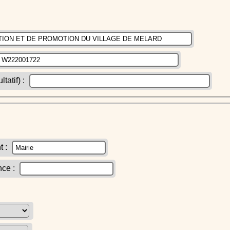
atif) :
t :
nce :