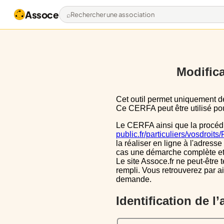
Assoce
Rechercher une association
Modifica
Cet outil permet uniquement de pré-remplir le CERFA 13971*03 avec les données actuellement disponibles publiquement.
Ce CERFA peut être utilisé pour
Le CERFA ainsi que la procéd
public.fr/particuliers/vosdroit
la réaliser en ligne à l'adresse
cas une démarche complète et i
Le site Assoce.fr ne peut-être 
rempli. Vous retrouverez par a
demande.
Identification de l