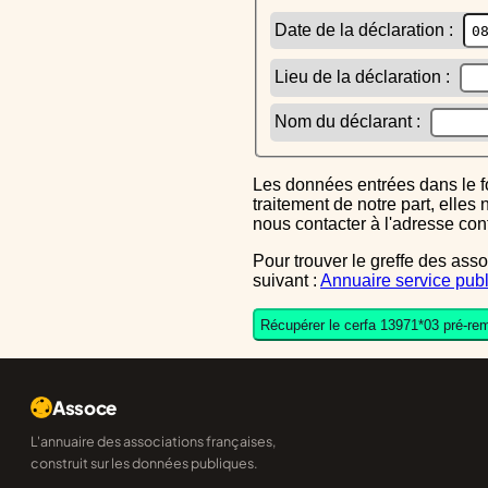
Date de la déclaration :
Lieu de la déclaration :
Nom du déclarant :
Les données entrées dans le formulaire sont uniquement inscrites dans le CERFA généré, elles ne font l'objet d'aucun autre
traitement de notre part, elle
nous contacter à l'adresse co
Pour trouver le greffe des associations auquel vous devrez ensuite envoyer le CERFA completé, reportez-vous sur l'annuaire
suivant :
Annuaire service publ
Récupérer le cerfa 13971*03 pré-rem
Assoce
L'annuaire des associations françaises,
construit sur les données publiques.