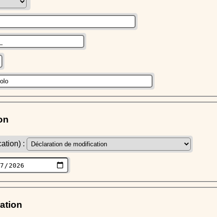
on
ation) :
ration