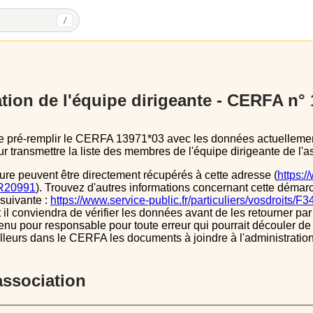
/
tion de l'équipe dirigeante - CERFA n°
 transmettre la liste des membres de l'équipe dirigeante de l'as
ure peuvent être directement récupérés à cette adresse (
https:/
s/R20991
). Trouvez d'autres informations concernant cette démarc
 suivante :
https://www.service-public.fr/particuliers/vosdroits/F
l conviendra de vérifier les données avant de les retourner par 
tenu pour responsable pour toute erreur qui pourrait découler de
illeurs dans le CERFA les documents à joindre à l'administrati
’association