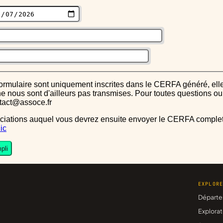
s ne nous sont d'ailleurs pas transmises. Pour toutes questions 
ntact@assoce.fr
ic
pli
EXPLOR
Départe
Explorat