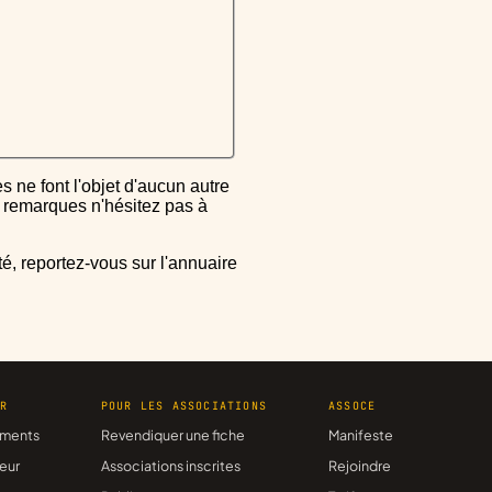
ou remarques n'hésitez pas à
ER
POUR LES ASSOCIATIONS
ASSOCE
ments
Revendiquer une fiche
Manifeste
eur
Associations inscrites
Rejoindre