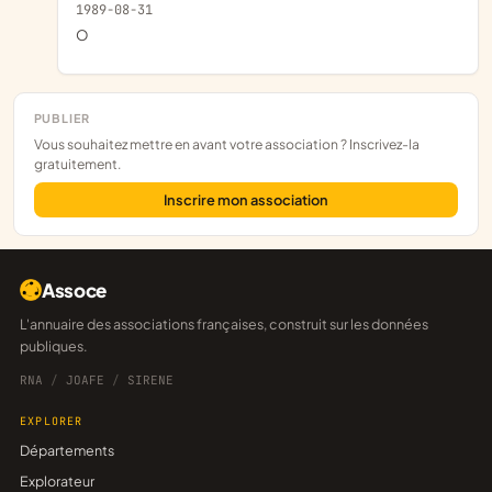
1989-08-31
o
PUBLIER
Vous souhaitez mettre en avant votre association ? Inscrivez-la
gratuitement.
Inscrire mon association
Assoce
L'annuaire des associations françaises, construit sur les données
publiques.
RNA
/
JOAFE
/
SIRENE
EXPLORER
Départements
Explorateur