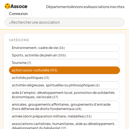
Assoce
Départements
Annonces
Associations inscrites
Connexion
Rechercher une association
CATÉGORIE
Environnement, cadre de vie
(36)
Sports, activités de plein air
(355)
Tourisme
(7)
action socio-culturelle
(193)
activités politiques
(13)
activités religieuses, spirituelles ou philosophiques
(6)
aide à l'emploi, développement local, promotion de solidarités
économiques, vie locale
(27)
amicales, groupements affinitaires, groupements d'entraide
(hors défense de droits fondamentaux
(68)
armée (dont préparation militaire, médailles)
(33)
associations caritatives, humanitaires, aide au développement,
développement du bénévolat
(17)