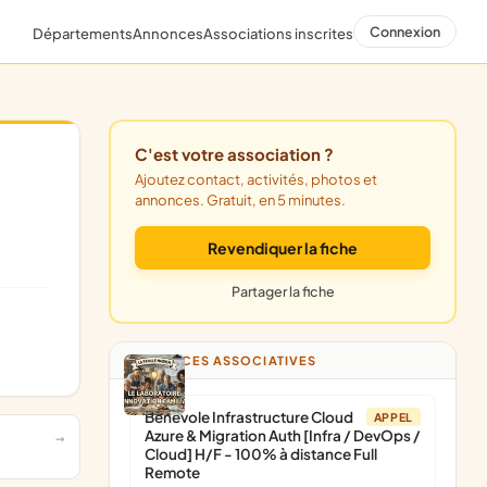
Connexion
Départements
Annonces
Associations inscrites
C'est votre association ?
Ajoutez contact, activités, photos et
annonces. Gratuit, en 5 minutes.
Revendiquer la fiche
Partager la fiche
ANNONCES ASSOCIATIVES
Bénévole Infrastructure Cloud
APPEL
Azure & Migration Auth [Infra / DevOps /
Cloud] H/F - 100% à distance Full
Remote