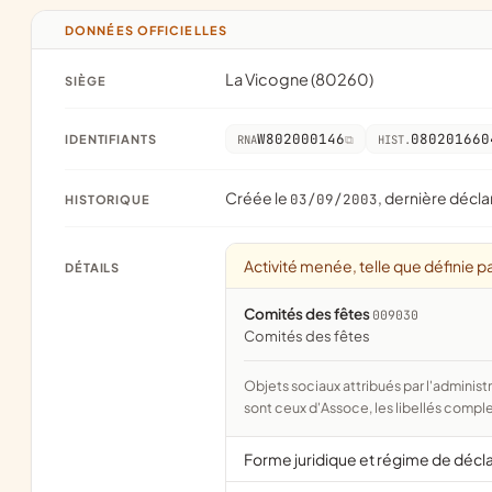
DONNÉES OFFICIELLES
La Vicogne (80260)
SIÈGE
W802000146
080201660
IDENTIFIANTS
RNA
HIST.
Créée le
, dernière décla
03/09/2003
HISTORIQUE
Activité menée, telle que définie pa
DÉTAILS
Comités des fêtes
009030
comités des fêtes
Objets sociaux attribués par l'administration d'après l'objet déclaré ; activité NAF attribuée par l'INSEE. Les noms courts
sont ceux d'Assoce, les libellés comple
Forme juridique et régime de décl