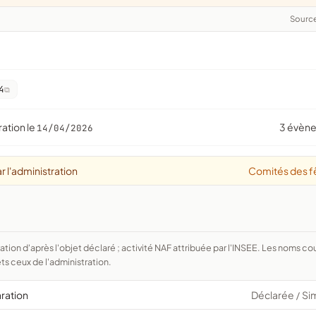
Sourc
4
ration le
3 évèn
14/04/2026
r l'administration
Comités des f
ts ceux de l'administration.
aration
Déclarée
Si
/