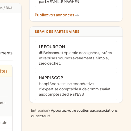
par LA FAMILLE MAGHEN
es
/
RNA
Publiez vos annonces
->
SERVICES PARTENAIRES
LE FOURGON
ements
🚚 Boissons et épicerie consignées, livrées
et reprises pour vos événements. Simple,
zéro déchet.
êtes
HAPPI SCOP
Happï Scop est une coopérative
d’expertise comptable & de commissariat
aux comptes dédié à l'ESS
Entreprise ?
Apportez votre soutien aux associations
du secteur
!
mple