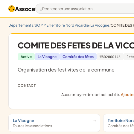
Assoce
Rechercher une association
Départements
SOMME
Territoire Nord Picardie
La Vicogne
COMITE DES 
COMITE DES FETES DE LA VI
Active
La Vicogne
Comités des fêtes
W802000146
Cré
Organisation des festivites de la commune
CONTACT
Aucun moyen de contact publié.
Ajoute
La Vicogne
Territoire Nor
Toutes les associations
Comités des fê