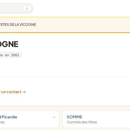
/
FETES DE LA VICOGNE
COGNE
ée en 2003
r un contact
->
d Picardie
SOMME
tes
Comités des fêtes