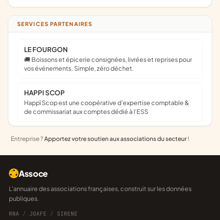
SERVICES PARTENAIRES
LE FOURGON
🚚 Boissons et épicerie consignées, livrées et reprises pour
vos événements. Simple, zéro déchet.
HAPPI SCOP
Happï Scop est une coopérative d’expertise comptable &
de commissariat aux comptes dédié à l'ESS
Entreprise ?
Apportez votre soutien aux associations du secteur
!
Assoce
L'annuaire des associations françaises, construit sur les données
publiques.
RNA
/
JOAFE
/
SIRENE