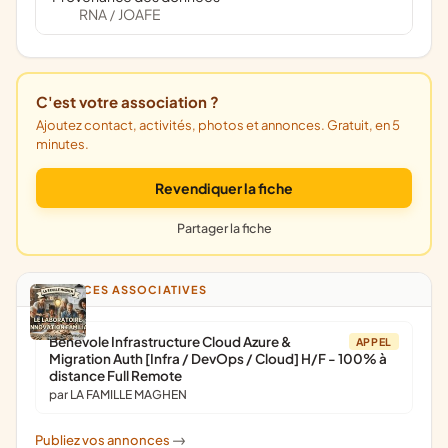
RNA
JOAFE
/
C'est votre association ?
Ajoutez contact, activités, photos et annonces. Gratuit, en 5
minutes.
Revendiquer la fiche
Partager la fiche
ANNONCES ASSOCIATIVES
Bénévole Infrastructure Cloud Azure &
APPEL
Migration Auth [Infra / DevOps / Cloud] H/F - 100% à
distance Full Remote
par LA FAMILLE MAGHEN
Publiez vos annonces
->