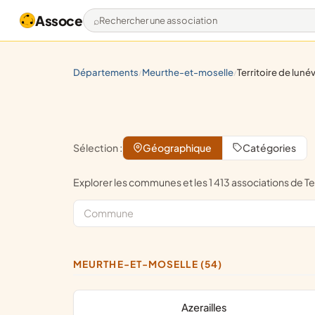
Assoce
Rechercher une association
départements
meurthe-et-moselle
territoire de lunévill
/
/
Sélection :
Géographique
Catégories
Explorer les communes et les 1 413 associations d
MEURTHE-ET-MOSELLE (54)
Azerailles