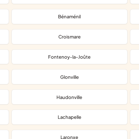
Bénaménil
Croismare
Fontenoy-la-Joûte
Glonville
Haudonville
Lachapelle
Laronxe