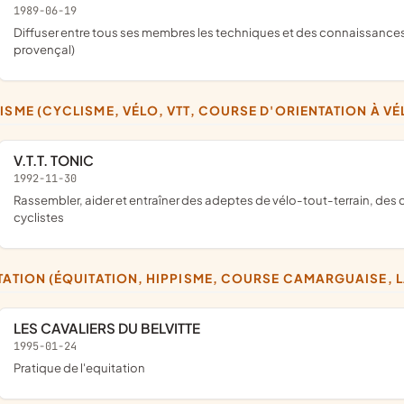
1989-06-19
diffuser entre tous ses membres les techniques et des connaissances dans le domaine des jeux de boules (sports de pétanque et jeu
provençal)
LISME (CYCLISME, VÉLO, VTT, COURSE D'ORIENTATION À 
V.T.T. TONIC
1992-11-30
rassembler, aider et entraîner des adeptes de vélo-tout-terrain, des cyclo-randonneurs, éventuellement d'organiser des courses
cyclistes
ITATION (ÉQUITATION, HIPPISME, COURSE CAMARGUAISE, 
LES CAVALIERS DU BELVITTE
1995-01-24
pratique de l'equitation