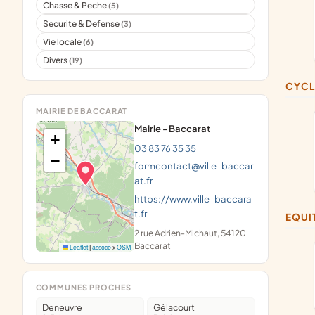
Chasse & Peche
(5)
Securite & Defense
(3)
Vie locale
(6)
Divers
(19)
CYC
MAIRIE DE BACCARAT
Mairie - Baccarat
+
03 83 76 35 35
−
formcontact@ville-baccar
at.fr
https://www.ville-baccara
t.fr
EQU
2 rue Adrien-Michaut, 54120
Baccarat
Leaflet
|
assoce
x
OSM
COMMUNES PROCHES
Deneuvre
Gélacourt