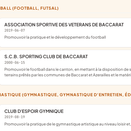
TBALL (FOOTBALL, FUTSAL)
ASSOCIATION SPORTIVE DES VETERANS DE BACCARAT
2019-06-07
promouvoir la pratique et le développement du football
S.C.B. SPORTING CLUB DE BACCARAT
2000-06-15
promouvoir le football dans le canton, en mettant à la disposition de ses adhérents les installations dont elle dispose, à savoir, des
terrains prêtés par les communes de Baccarat et Azerailles et le matériel
NASTIQUE (GYMNASTIQUE, GYMNASTIQUE D'ENTRETIEN, É
CLUB D'ESPOIR GYMNIQUE
2019-08-19
promouvoir la pratique de le gymnastique artistique au niveau loisir et