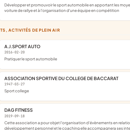
développer et promouvoir le sport automobile en apportant les moyens logistiques et financiers nécessaires à la maintenance d'une
voiture de rallye et à l'organisation d'une équipe en compétition
TS, ACTIVITÉS DE PLEIN AIR
A.J.SPORT AUTO
2016-02-20
pratiquer le sport automobile
ASSOCIATION SPORTIVE DU COLLEGE DE BACCARAT
1947-03-27
sport college
DAG FITNESS
2019-09-18
cette association a pour objet l'organisation d'évènements en relation avec le fitness, le sport, le bien être, la santé, le
développement personnel et le coaching elle accompagnera ses interv