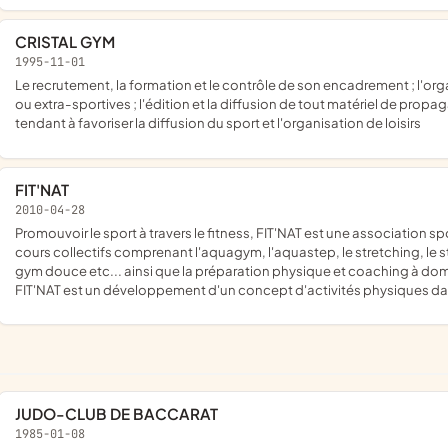
CRISTAL GYM
1995-11-01
le recrutement, la formation et le contrôle de son encadrement ; l'organisation et la participation à diverses manifestations sportives
ou extra-sportives ; l'édition et la diffusion de tout matériel de pro
tendant à favoriser la diffusion du sport et l'organisation de loisirs
FIT'NAT
2010-04-28
promouvoir le sport à travers le fitness, FIT'NAT est une association sportive de diverses activités multisports de mise en forme, en
cours collectifs comprenant l'aquagym, l'aquastep, le stretching, le st
gym douce etc... ainsi que la préparation physique et coaching à domi
FIT'NAT est un développement d'un concept d'activités physiques dan
JUDO-CLUB DE BACCARAT
1985-01-08