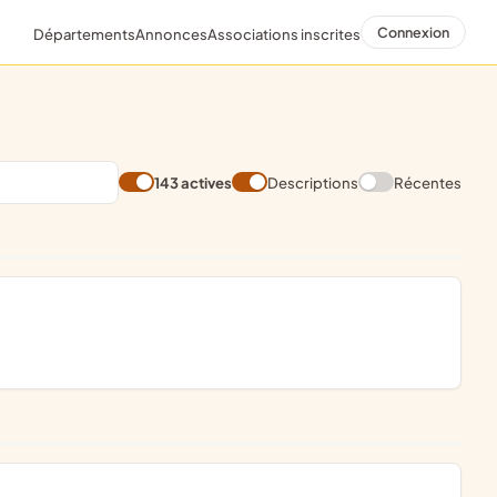
Connexion
Départements
Annonces
Associations inscrites
143 actives
Descriptions
Récentes