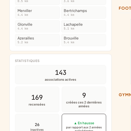
0.5 km
3.6 km
FOO
Merviller
Bertrichamps
4.4 km
4.4 km
Glonville
Lachapelle
4.4 km
5.1 km
Azerailles
Brouville
5.2 km
5.4 km
STATISTIQUES
143
associations actives
9
GYM
169
créées ces 2 dernières
recensées
années
▲ En hausse
26
par rapport aux 2 années
inactives
précédentes