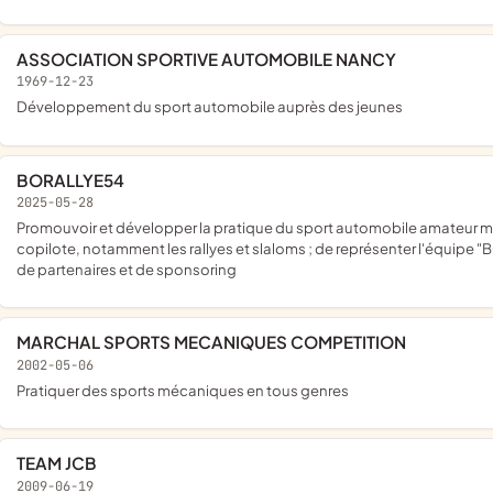
ASSOCIATION SPORTIVE AUTOMOBILE NANCY
1969-12-23
développement du sport automobile auprès des jeunes
BORALLYE54
2025-05-28
promouvoir et développer la pratique du sport automobile amateur masculin et féminin, en slalom et rallye, en tant que pilote ou
copilote, notamment les rallyes et slaloms ; de représenter l'équipe
de partenaires et de sponsoring
MARCHAL SPORTS MECANIQUES COMPETITION
2002-05-06
pratiquer des sports mécaniques en tous genres
TEAM JCB
2009-06-19