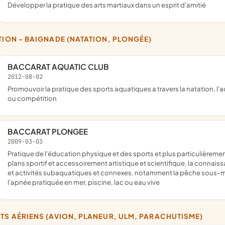
développer la pratique des arts martiaux dans un esprit d'amitié
ATION - BAIGNADE (NATATION, PLONGÉE)
BACCARAT AQUATIC CLUB
2012-08-02
promouvoir la pratique des sports aquatiques a travers la natation, l'aquagym, et le canoé kayak principalement que ce soit en loisirs
ou compétition
BACCARAT PLONGEE
2009-03-03
pratique de l'éducation physique et des sports et plus particulièrement développer et favoriser, par tous les moyens appropriés sur les
plans sportif et accessoirement artistique et scientifique, la connai
et activités subaquatiques et connexes, notamment la pêche sous-ma
l'apnée pratiquée en mer, piscine, lac ou eau vive
RTS AÉRIENS (AVION, PLANEUR, ULM, PARACHUTISME)