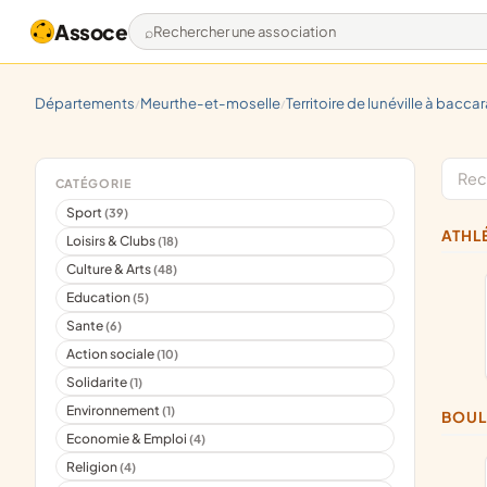
Assoce
Rechercher une association
départements
meurthe-et-moselle
territoire de lunéville à baccar
/
/
CATÉGORIE
Sport
(39)
ATH
Loisirs & Clubs
(18)
Culture & Arts
(48)
Education
(5)
Sante
(6)
Action sociale
(10)
Solidarite
(1)
Environnement
(1)
BOU
Economie & Emploi
(4)
Religion
(4)