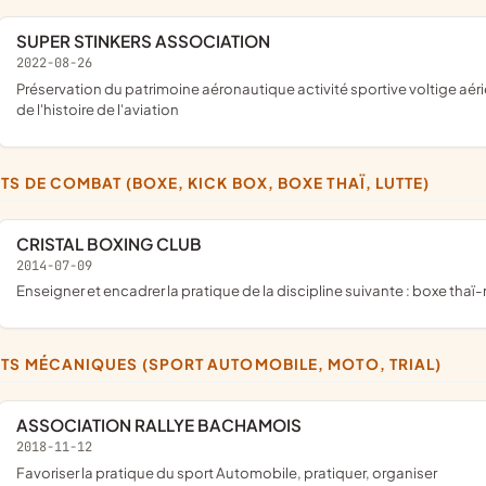
SUPER STINKERS ASSOCIATION
2022-08-26
préservation du patrimoine aéronautique activité sportive voltige aérienne vols en formation participation aux meetings promotion
de l'histoire de l'aviation
RTS DE COMBAT (BOXE, KICK BOX, BOXE THAÏ, LUTTE)
CRISTAL BOXING CLUB
2014-07-09
enseigner et encadrer la pratique de la discipline suivante : boxe thaï
RTS MÉCANIQUES (SPORT AUTOMOBILE, MOTO, TRIAL)
ASSOCIATION RALLYE BACHAMOIS
2018-11-12
favoriser la pratique du sport Automobile, pratiquer, organiser