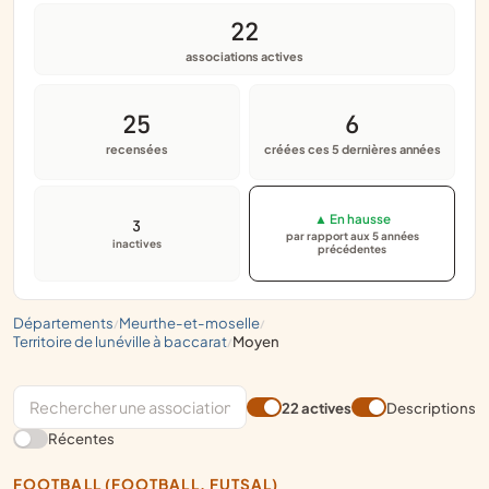
22
associations actives
25
6
recensées
créées ces 5 dernières années
▲ En hausse
3
par rapport aux 5 années
inactives
précédentes
départements
meurthe-et-moselle
/
/
territoire de lunéville à baccarat
moyen
/
22 actives
Descriptions
Récentes
FOOTBALL (FOOTBALL, FUTSAL)