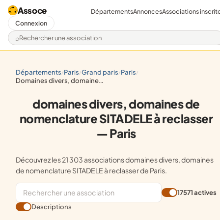
Assoce
Départements
Annonces
Associations inscrit
Connexion
Rechercher une association
départements
paris
grand paris
paris
/
/
/
/
domaines divers, domaines de nomenclature sitadele à reclasser
domaines divers, domaines de
nomenclature SITADELE à reclasser
— Paris
Découvrez les 21 303 associations domaines divers, domaines
de nomenclature SITADELE à reclasser de Paris.
17571 actives
Descriptions