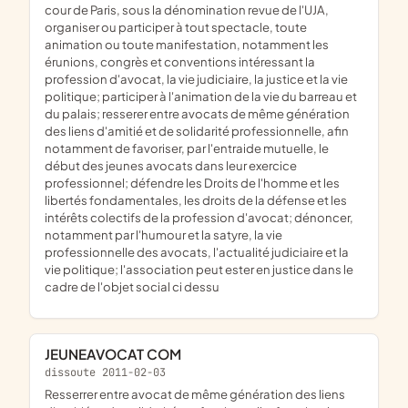
cour de Paris, sous la dénomination revue de l'UJA,
organiser ou participer à tout spectacle, toute
animation ou toute manifestation, notamment les
érunions, congrès et conventions intéressant la
profession d'avocat, la vie judiciaire, la justice et la vie
politique; participer à l'animation de la vie du barreau et
du palais; resserer entre avocats de même génération
des liens d'amitié et de solidarité professionnelle, afin
notamment de favoriser, par l'entraide mutuelle, le
début des jeunes avocats dans leur exercice
professionnel; défendre les Droits de l'homme et les
libertés fondamentales, les droits de la défense et les
intérêts colectifs de la profession d'avocat; dénoncer,
notamment par l'humour et la satyre, la vie
professionnelle des avocats, l'actualité judiciaire et la
vie politique; l'association peut ester en justice dans le
cadre de l'objet social ci dessu
JEUNEAVOCAT COM
dissoute 2011-02-03
resserrer entre avocat de même génération des liens