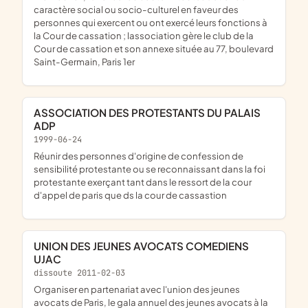
caractère social ou socio-culturel en faveur des
personnes qui exercent ou ont exercé leurs fonctions à
la Cour de cassation ; lassociation gère le club de la
Cour de cassation et son annexe située au 77, boulevard
Saint-Germain, Paris 1er
ASSOCIATION DES PROTESTANTS DU PALAIS
ADP
1999-06-24
réunir des personnes d'origine de confession de
sensibilité protestante ou se reconnaissant dans la foi
protestante exerçant tant dans le ressort de la cour
d'appel de paris que ds la cour de cassastion
UNION DES JEUNES AVOCATS COMEDIENS
UJAC
dissoute 2011-02-03
organiser en partenariat avec l'union des jeunes
avocats de Paris, le gala annuel des jeunes avocats à la