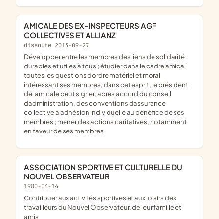
AMICALE DES EX-INSPECTEURS AGF
COLLECTIVES ET ALLIANZ
dissoute 2013-09-27
développer entre les membres des liens de solidarité
durables et utiles à tous ; étudier dans le cadre amical
toutes les questions dordre matériel et moral
intéressant ses membres, dans cet esprit, le président
de lamicale peut signer, après accord du conseil
dadministration, des conventions dassurance
collective à adhésion individuelle au bénéfice de ses
membres ; mener des actions caritatives, notamment
en faveur de ses membres
ASSOCIATION SPORTIVE ET CULTURELLE DU
NOUVEL OBSERVATEUR
1980-04-14
contribuer aux activités sportives et aux loisirs des
travailleurs du Nouvel Observateur, de leur famille et
amis