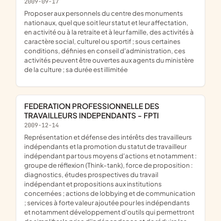
2009-09-17
proposer aux personnels du centre des monuments
nationaux, quel que soit leur statut et leur affectation,
en activité ou à la retraite et à leur famille, des activités à
caractère social, culturel ou sportif ; sous certaines
conditions, définies en conseil d'administration, ces
activités peuvent être ouvertes aux agents du ministère
de la culture ; sa durée est illimitée
FEDERATION PROFESSIONNELLE DES
TRAVAILLEURS INDEPENDANTS - FPTI
2009-12-14
représentation et défense des intérêts des travailleurs
indépendants et la promotion du statut de travailleur
indépendant par tous moyens d'actions et notamment :
groupe de réflexion (Think-tank), force de proposition :
diagnostics, études prospectives du travail
indépendant et propositions aux institutions
concernées ; actions de lobbying et de communication
; services à forte valeur ajoutée pour les indépendants
et notamment développement d'outils qui permettront