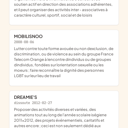
soutien actif en direction des associations adhérentes,
et il peut organiser des activités inter - associatives à
caractère culturel, sportif, social et de loisirs
MOBILISNOO
2008-08-06
lutter contre toute forme avouée ou non dexclusion, de
discrimination, ou de violence au sein du groupe France
Telecom Orange à lencontre dindividus ou de groupes
dindividus, fondées sur lorientation sexuelle ou les
moeurs ; faire reconnaître la dignité des personnes
LGBT sur leur lieu de travail
DREAMIE'S
dissoute 2012-02-27
proposer des activités diverses et variées, des
animations tout au long de l'année scolaire iségiene
2011x2012, des projets événementiels, caritatifs et
autres encore ; ceci est non seulement dédié aux