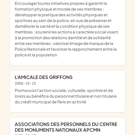
encourager toutes initiatives propres à garantir la
formation physique et morale de ses membres ;
développer la pratique des activités physiques et
sportives au sein de la police, en vue de préserver et
daméliorer la santé et la condition physique de ses
membres ; soutenir les actions à caractère social visant
à la promotion des relations damitié et de solidarité
entre ses membres ; valoriser limage de marque de la
Police Nationale et favoriser le rapprochement entre la
police et la population
L'AMICALE DES GRIFFONS
2008-10-15
promouvoir l'action sociale, culturelle, sportive et de
loisirs au bénéfice du personnel titulaire et non titulaire
du crédit municipal de Paris en activité
ASSOCIATIONS DES PERSONNELS DU CENTRE
DES MONUMENTS NATIONAUX APCMN