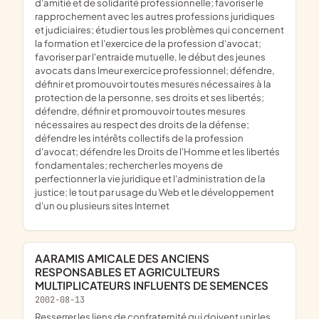
d'amitié et de solidarité professionnelle; favoriser le
rapprochement avec les autres professions juridiques
et judiciaires; étudier tous les problèmes qui concernent
la formation et l'exercice de la profession d'avocat;
favoriser par l'entraide mutuelle, le début des jeunes
avocats dans lmeur exercice professionnel; défendre,
définir et promouvoir toutes mesures nécessaires à la
protection de la personne, ses droits et ses libertés;
défendre, définir et promouvoir toutes mesures
nécessaires au respect des droits de la défense;
défendre les intérêts collectifs de la profession
d'avocat; défendre les Droits de l'Homme et les libertés
fondamentales; rechercher les moyens de
perfectionner la vie juridique et l'administration de la
justice; le tout par usage du Web et le développement
d'un ou plusieurs sites Internet
AARAMIS AMICALE DES ANCIENS
RESPONSABLES ET AGRICULTEURS
MULTIPLICATEURS INFLUENTS DE SEMENCES
2002-08-13
resserrer les liens de confraternité qui doivent unir les