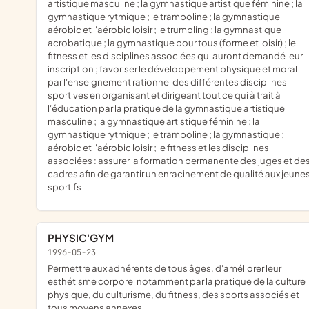
artistique masculine ; la gymnastique artistique féminine ; la
gymnastique rytmique ; le trampoline ; la gymnastique
aérobic et l'aérobic loisir ; le trumbling ; la gymnastique
acrobatique ; la gymnastique pour tous (forme et loisir) ; le
fitness et les disciplines associées qui auront demandé leur
inscription ; favoriser le développement physique et moral
par l'enseignement rationnel des différentes disciplines
sportives en organisant et dirigeant tout ce qui à trait à
l'éducation par la pratique de la gymnastique artistique
masculine ; la gymnastique artistique féminine ; la
gymnastique rytmique ; le trampoline ; la gymnastique ;
aérobic et l'aérobic loisir ; le fitness et les disciplines
associées : assurer la formation permanente des juges et de
cadres afin de garantir un enracinement de qualité aux jeune
sportifs
PHYSIC'GYM
1996-05-23
Permettre aux adhérents de tous âges, d'améliorer leur
esthétisme corporel notamment par la pratique de la culture
physique, du culturisme, du fitness, des sports associés et
tous moyens annexes.