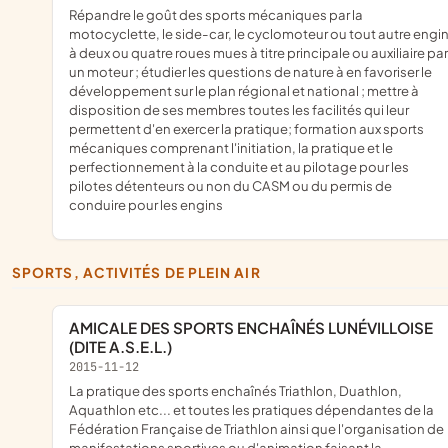
répandre le goût des sports mécaniques par la
motocyclette, le side-car, le cyclomoteur ou tout autre engi
à deux ou quatre roues mues à titre principale ou auxiliaire par
un moteur ; étudier les questions de nature à en favoriser le
développement sur le plan régional et national ; mettre à
disposition de ses membres toutes les facilités qui leur
permettent d'en exercer la pratique; formation aux sports
mécaniques comprenant l'initiation, la pratique et le
perfectionnement à la conduite et au pilotage pour les
pilotes détenteurs ou non du CASM ou du permis de
conduire pour les engins
SPORTS, ACTIVITÉS DE PLEIN AIR
AMICALE DES SPORTS ENCHAÎNÉS LUNÉVILLOISE
(DITE A.S.E.L.)
2015-11-12
la pratique des sports enchaînés Triathlon, Duathlon,
Aquathlon etc... et toutes les pratiques dépendantes de la
Fédération Française de Triathlon ainsi que l'organisation de
manifestations sportives ou d'animation faisant la