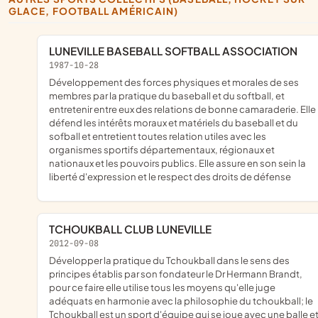
GLACE, FOOTBALL AMÉRICAIN)
LUNEVILLE BASEBALL SOFTBALL ASSOCIATION
1987-10-28
développement des forces physiques et morales de ses
membres par la pratique du baseball et du softball, et
entretenir entre eux des relations de bonne camaraderie. Elle
défend les intérêts moraux et matériels du baseball et du
sofball et entretient toutes relation utiles avec les
organismes sportifs départementaux, régionaux et
nationaux et les pouvoirs publics. Elle assure en son sein la
liberté d'expression et le respect des droits de défense
TCHOUKBALL CLUB LUNEVILLE
2012-09-08
développer la pratique du Tchoukball dans le sens des
principes établis par son fondateur le Dr Hermann Brandt,
pour ce faire elle utilise tous les moyens qu'elle juge
adéquats en harmonie avec la philosophie du tchoukball; le
Tchoukball est un sport d'équipe qui se joue avec une balle e