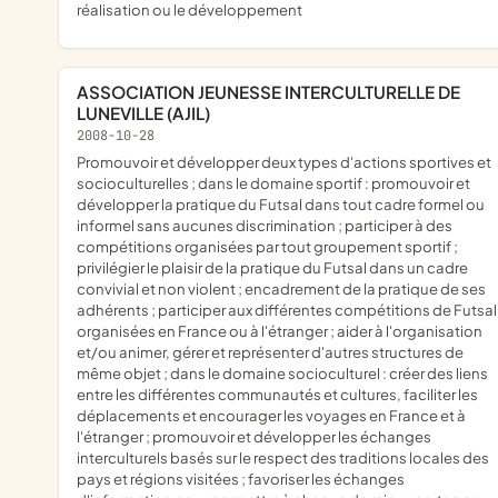
réalisation ou le développement
ASSOCIATION JEUNESSE INTERCULTURELLE DE
LUNEVILLE (AJIL)
2008-10-28
promouvoir et développer deux types d'actions sportives et
socioculturelles ; dans le domaine sportif : promouvoir et
développer la pratique du Futsal dans tout cadre formel ou
informel sans aucunes discrimination ; participer à des
compétitions organisées par tout groupement sportif ;
privilégier le plaisir de la pratique du Futsal dans un cadre
convivial et non violent ; encadrement de la pratique de ses
adhérents ; participer aux différentes compétitions de Futsal
organisées en France ou à l'étranger ; aider à l'organisation
et/ou animer, gérer et représenter d'autres structures de
même objet ; dans le domaine socioculturel : créer des liens
entre les différentes communautés et cultures, faciliter les
déplacements et encourager les voyages en France et à
l'étranger ; promouvoir et développer les échanges
interculturels basés sur le respect des traditions locales des
pays et régions visitées ; favoriser les échanges