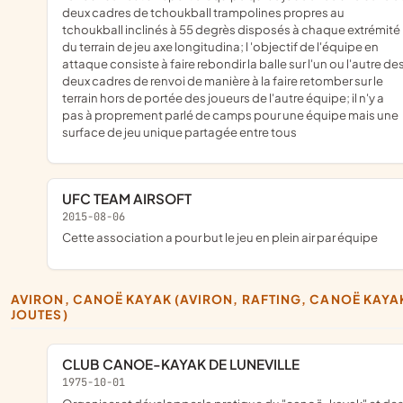
deux cadres de tchoukball trampolines propres au
tchoukball inclinés à 55 degrès disposés à chaque extrémité
du terrain de jeu axe longitudina; l 'objectif de l'équipe en
attaque consiste à faire rebondir la balle sur l'un ou l'autre de
deux cadres de renvoi de manière à la faire retomber sur le
terrain hors de portée des joueurs de l'autre équipe; il n'y a
pas à proprement parlé de camps pour une équipe mais une
surface de jeu unique partagée entre tous
UFC TEAM AIRSOFT
2015-08-06
cette association a pour but le jeu en plein air par équipe
AVIRON, CANOË KAYAK (AVIRON, RAFTING, CANOË KAYAK,
JOUTES)
CLUB CANOE-KAYAK DE LUNEVILLE
1975-10-01