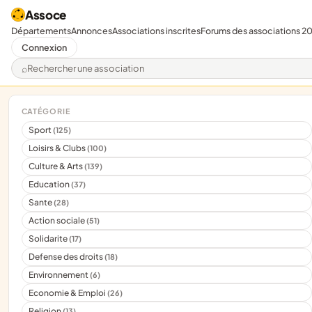
Assoce
Départements
Annonces
Associations inscrites
Forums des associations 2
Connexion
Rechercher une association
CATÉGORIE
Sport
(125)
Loisirs & Clubs
(100)
Culture & Arts
(139)
Education
(37)
Sante
(28)
Action sociale
(51)
Solidarite
(17)
Defense des droits
(18)
Environnement
(6)
Economie & Emploi
(26)
Religion
(13)