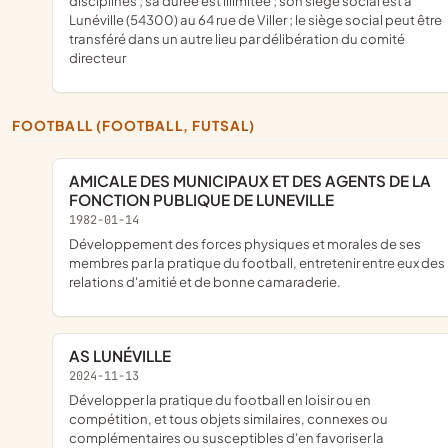
disciplines ; sa durée est illimitée ; son siège social est à
Lunéville (54300) au 64 rue de Viller ; le siège social peut être
transféré dans un autre lieu par délibération du comité
directeur
FOOTBALL (FOOTBALL, FUTSAL)
AMICALE DES MUNICIPAUX ET DES AGENTS DE LA
FONCTION PUBLIQUE DE LUNEVILLE
1982-01-14
Développement des forces physiques et morales de ses
membres par la pratique du football, entretenir entre eux des
relations d'amitié et de bonne camaraderie.
AS LUNÉVILLE
2024-11-13
développer la pratique du football en loisir ou en
compétition, et tous objets similaires, connexes ou
complémentaires ou susceptibles d'en favoriser la