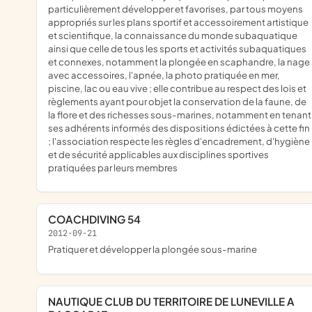
particulièrement développer et favorises, par tous moyens
appropriés sur les plans sportif et accessoirement artistique
et scientifique, la connaissance du monde subaquatique
ainsi que celle de tous les sports et activités subaquatiques
et connexes, notamment la plongée en scaphandre, la nage
avec accessoires, l'apnée, la photo pratiquée en mer,
piscine, lac ou eau vive ; elle contribue au respect des lois et
règlements ayant pour objet la conservation de la faune, de
la flore et des richesses sous-marines, notamment en tenant
ses adhérents informés des dispositions édictées à cette fin
; l'association respecte les règles d'encadrement, d'hygiène
et de sécurité applicables aux disciplines sportives
pratiquées par leurs membres
COACHDIVING 54
2012-09-21
pratiquer et développer la plongée sous-marine
NAUTIQUE CLUB DU TERRITOIRE DE LUNEVILLE A