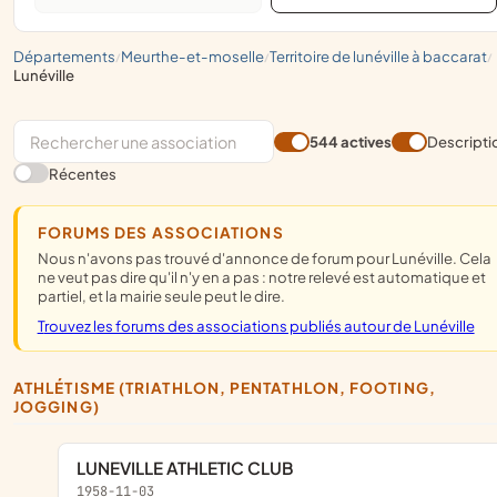
départements
meurthe-et-moselle
territoire de lunéville à baccarat
/
/
/
lunéville
544 actives
Descripti
Récentes
FORUMS DES ASSOCIATIONS
Nous n'avons pas trouvé d'annonce de forum pour Lunéville. Cela
ne veut pas dire qu'il n'y en a pas : notre relevé est automatique et
partiel, et la mairie seule peut le dire.
Trouvez les forums des associations publiés autour de Lunéville
ATHLÉTISME (TRIATHLON, PENTATHLON, FOOTING,
JOGGING)
LUNEVILLE ATHLETIC CLUB
1958-11-03