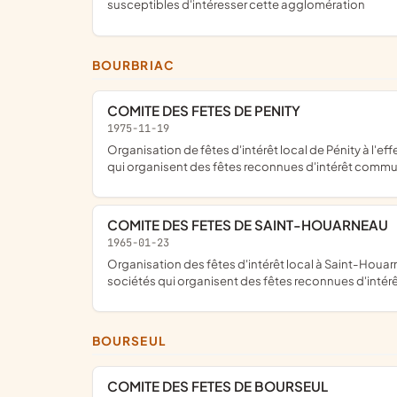
susceptibles d'intéresser cette agglomération
BOURBRIAC
COMITE DES FETES DE PENITY
1975-11-19
organisation de fêtes d'intérêt local de Pénity à l'effet de procures aux habitants de la commune des distractions saines et agréables et de soutenir éventuellement des sociétés
qui organisent des fêtes reconnues d'intérêt commun
COMITE DES FETES DE SAINT-HOUARNEAU
1965-01-23
organisation des fêtes d'intérêt local à Saint-Houarneau, à l'effet de procurer aux habitants du hameau des distractions saines et agréables et de soutenir éventuellement les
sociétés qui organisent des fêtes reconnues d'inté
BOURSEUL
COMITE DES FETES DE BOURSEUL