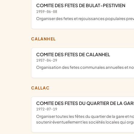
COMITE DES FETES DE BULAT-PESTIVIEN
1959-06-08
organiser des fetes et rejouissances populaires pre
CALANHEL
COMITE DES FETES DE CALANHEL
1957-04-29
Organisation des fetes communales annuelles et n
CALLAC
COMITE DES FETES DU QUARTIER DE LA GA
1972-07-19
organiser toutes les fêtes du quartier de la gare et notamment le concours de boules du lundi des fêtes de la sainte barbe (lundi suivant le quatrième dimanche du mois de juillet) ;
soutenir éventuellement les sociétés locales qui orga