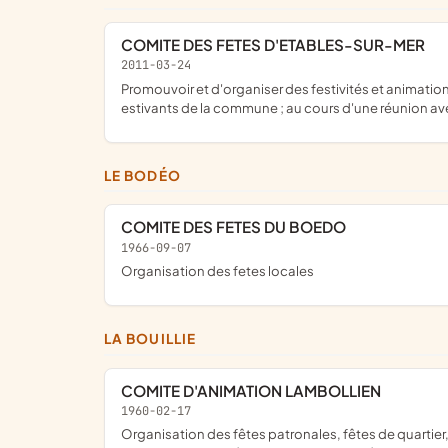
COMITE DES FETES D'ETABLES-SUR-MER
2011-03-24
promouvoir et d'organiser des festivités et animations y compris les ventes au déballage et la tenue de stands de restauration et de buvettes pour la satisfaction des résidents et
estivants de la commune ; au cours d'une réunion ave
LE BODÉO
COMITE DES FETES DU BOEDO
1966-09-07
organisation des fetes locales
LA BOUILLIE
COMITE D'ANIMATION LAMBOLLIEN
1960-02-17
organisation des fêtes patronales, fêtes de quartier, bals et festivités de toute nature se rapportant au but de l'association dans le cadre de l'agglomération de La Bouillie ou