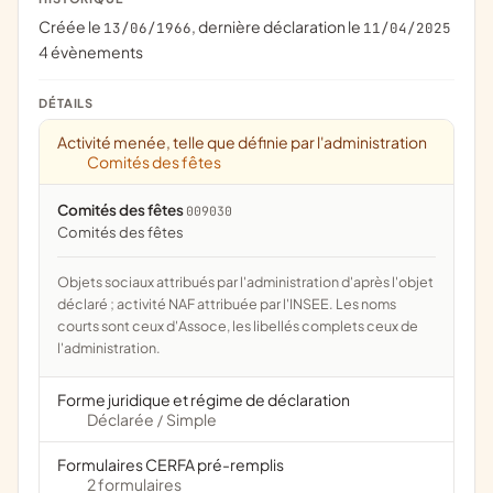
Créée le
, dernière déclaration le
13/06/1966
11/04/2025
4 évènements
DÉTAILS
Activité menée, telle que définie par l'administration
Comités des fêtes
Comités des fêtes
009030
comités des fêtes
Objets sociaux attribués par l'administration d'après l'objet
déclaré ; activité NAF attribuée par l'INSEE. Les noms
courts sont ceux d'Assoce, les libellés complets ceux de
l'administration.
Forme juridique et régime de déclaration
Déclarée
Simple
/
Formulaires CERFA pré-remplis
2 formulaires