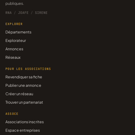
publiques.
RNA
/
JOAFE
/
SIRENE
EXPLORER
Départements
Explorateur
Annonces
Réseaux
POUR LES ASSOCIATIONS
Revendiquer sa fiche
Publier une annonce
Créer un réseau
Trouver un partenariat
ASSOCE
Associations inscrites
Espace entreprises