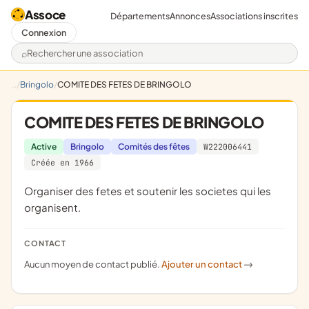
Assoce
Départements
Annonces
Associations inscrites
Connexion
Rechercher une association
Bringolo
COMITE DES FETES DE BRINGOLO
COMITE DES FETES DE BRINGOLO
Active
Bringolo
Comités des fêtes
W222006441
Créée en 1966
organiser des fetes et soutenir les societes qui les
organisent.
CONTACT
Aucun moyen de contact publié.
Ajouter un contact
->