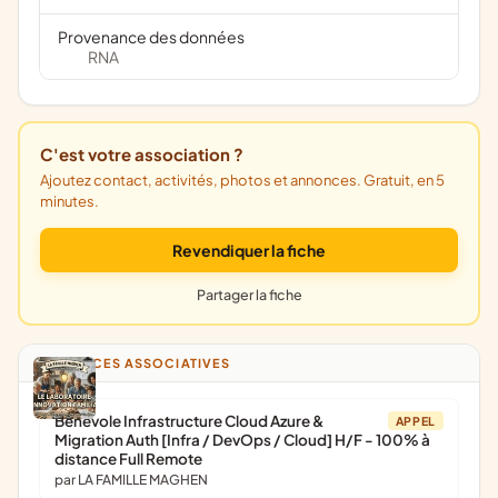
Provenance des données
RNA
C'est votre association ?
Ajoutez contact, activités, photos et annonces. Gratuit, en 5
minutes.
Revendiquer la fiche
Partager la fiche
ANNONCES ASSOCIATIVES
Bénévole Infrastructure Cloud Azure &
APPEL
Migration Auth [Infra / DevOps / Cloud] H/F - 100% à
distance Full Remote
par LA FAMILLE MAGHEN