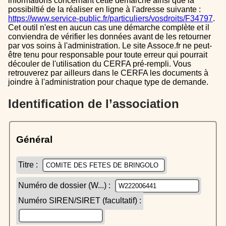
informations concernant cette démarche ainsi que la
possibiltié de la réaliser en ligne à l'adresse suivante :
https://www.service-public.fr/particuliers/vosdroits/F34797
.
Cet outil n'est en aucun cas une démarche complète et il
conviendra de vérifier les données avant de les retourner
par vos soins à l'administration. Le site Assoce.fr ne peut-
être tenu pour responsable pour toute erreur qui pourrait
découler de l'utilisation du CERFA pré-rempli. Vous
retrouverez par ailleurs dans le CERFA les documents à
joindre à l'administration pour chaque type de demande.
Identification de l’association
Général
Titre :
Numéro de dossier (W...) :
Numéro SIREN/SIRET (facultatif) :