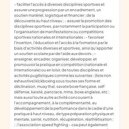
- faciliter l'accès à diverses disciplines sportives et
assurer une progression par un encadrement, un
soutien matériel, logistique et financier ; de la
découverte au haut niveau ; - assurer la promotion des
disciplines sportives, par notamment la participation ou
l'organisation de manifestations ou compétitions
sportives nationales et internationales ; - favoriser
l'insertion, l'éducation et l'accès à la formation par le
biais d'activités diverses et sportives, ainsi qu'apporter
un soutien scolaire par de l'aide aux devoirs ; -
enseigner, encadrer, organiser, développer, et
promouvoir la pratique en compétition (nationale et
internationale) ou en loisir, de toutes disciplines et
activités pugilistiques comme les suivantes : (liste non
exhaustive) kickboxing sous toutes ses forme et
déclinaison, muay thaï, savate boxe française, self
défense, karaté, pancrace, mma, boxe anglaise, etc ;
mais aussi toute autre activité concourant à
l'accompagnement, à la complémentarité, au
développement de la performance dans le cadre d'une
pratique à haut niveau, de type préparation physique et
mentale, santé, nutrition, récupération, réathlétisation ;
; ; l'association speed fighting - csa peut également