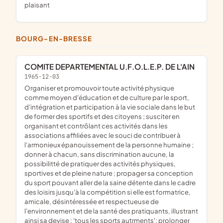
plaisant
BOURG-EN-BRESSE
COMITE DEPARTEMENTAL U.F.O.L.E.P. DE L'AIN
1965-12-03
organiser et promouvoir toute activité physique
comme moyen d'éducation et de culture par le sport,
d'intégration et participation à la vie sociale dans le but
de former des sportifs et des citoyens ; susciter en
organisant et contrôlant ces activités dans les
associations affiliées avec le souci de contribuer à
l'armonieux épanouissement de la personne humaine ;
donner à chacun, sans discrimination aucune, la
possibilitté de pratiquer des activités physiques,
sportives et de pleine nature ; propager sa conception
du sport pouvant aller de la saine détente dans le cadre
des loisirs jusqu'à la compétition si elle est formatrice,
amicale, désintéressée et respectueuse de
l'environnement et de la santé des pratiquants, illustrant
ainsi sa devise : 'tous les sports autrments'; prolonger