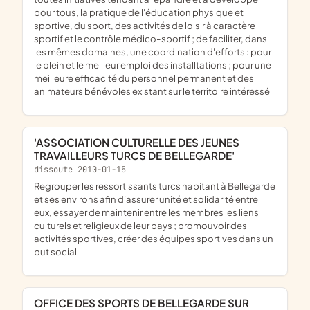
pour tous, la pratique de l'éducation physique et
sportive, du sport, des activités de loisir à caractère
sportif et le contrôle médico-sportif ; de faciliter, dans
les mêmes domaines, une coordination d'efforts : pour
le plein et le meilleur emploi des installtations ; pour une
meilleure efficacité du personnel permanent et des
animateurs bénévoles existant sur le territoire intéressé
'ASSOCIATION CULTURELLE DES JEUNES
TRAVAILLEURS TURCS DE BELLEGARDE'
dissoute 2010-01-15
regrouper les ressortissants turcs habitant à Bellegarde
et ses environs afin d'assurer unité et solidarité entre
eux, essayer de maintenir entre les membres les liens
culturels et religieux de leur pays ; promouvoir des
activités sportives, créer des équipes sportives dans un
but social
OFFICE DES SPORTS DE BELLEGARDE SUR