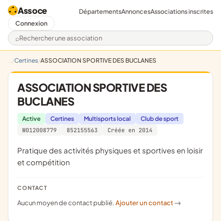
Assoce
Départements
Annonces
Associations inscrites
Connexion
Rechercher une association
Certines
ASSOCIATION SPORTIVE DES BUCLANES
ASSOCIATION SPORTIVE DES
BUCLANES
Active
Certines
Multisports local
Club de sport
W012008779
852155563
Créée en 2014
pratique des activités physiques et sportives en loisir
et compétition
CONTACT
Aucun moyen de contact publié.
Ajouter un contact
->