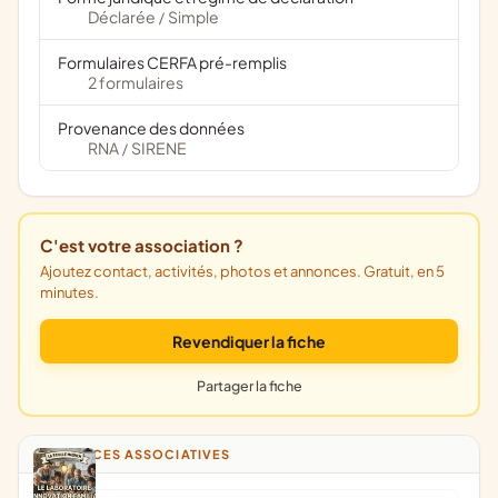
Déclarée
Simple
/
Formulaires CERFA pré-remplis
2 formulaires
Provenance des données
RNA
SIRENE
/
C'est votre association ?
Ajoutez contact, activités, photos et annonces. Gratuit, en 5
minutes.
Revendiquer la fiche
Partager la fiche
ANNONCES ASSOCIATIVES