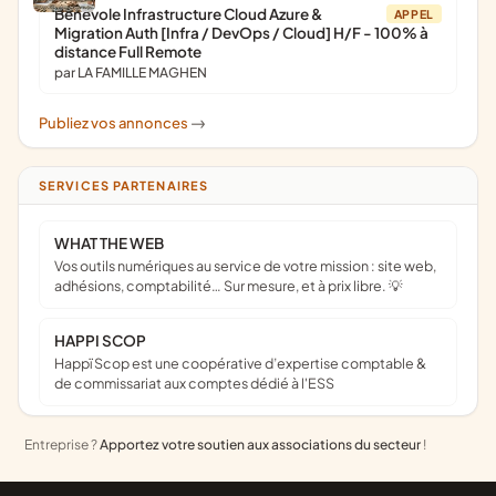
Bénévole Infrastructure Cloud Azure &
APPEL
Migration Auth [Infra / DevOps / Cloud] H/F - 100% à
distance Full Remote
par LA FAMILLE MAGHEN
Publiez vos annonces
->
SERVICES PARTENAIRES
WHAT THE WEB
Vos outils numériques au service de votre mission : site web,
adhésions, comptabilité… Sur mesure, et à prix libre. 💡
HAPPI SCOP
Happï Scop est une coopérative d’expertise comptable &
de commissariat aux comptes dédié à l'ESS
Entreprise ?
Apportez votre soutien aux associations du secteur
!