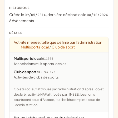
HISTORIQUE
Créée le
, dernière déclaration le
09/05/2014
08/10/2024
6 évènements
DÉTAILS
Activité menée, telle que définie par l'administration
Multisports local
Club de sport
/
Multisports local
011005
associations multisports locales
Club de sport
NAF 93.12Z
Activités de clubs de sports
Objets sociaux attribués par l'administration d'après l'objet
déclaré ; activité NAF attribuée par l'INSEE. Les noms
courts sont ceux d'Assoce, les libellés complets ceux de
l'administration.
Forme juridique et régime de déclaration