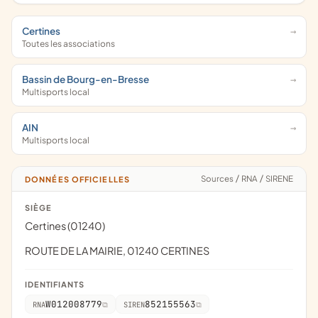
Certines
Toutes les associations
Bassin de Bourg-en-Bresse
Multisports local
AIN
Multisports local
Sources
/
RNA
/
SIRENE
DONNÉES OFFICIELLES
SIÈGE
Certines (01240)
ROUTE DE LA MAIRIE, 01240 CERTINES
IDENTIFIANTS
W012008779
852155563
RNA
SIREN