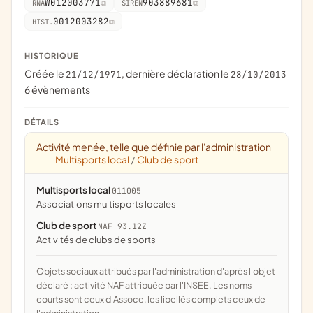
W012003771
903889681
RNA
SIREN
0012003282
HIST.
HISTORIQUE
Créée le
, dernière déclaration le
21/12/1971
28/10/2013
6 évènements
DÉTAILS
Activité menée, telle que définie par l'administration
Multisports local
Club de sport
/
Multisports local
011005
associations multisports locales
Club de sport
NAF 93.12Z
Activités de clubs de sports
Objets sociaux attribués par l'administration d'après l'objet
déclaré ; activité NAF attribuée par l'INSEE. Les noms
courts sont ceux d'Assoce, les libellés complets ceux de