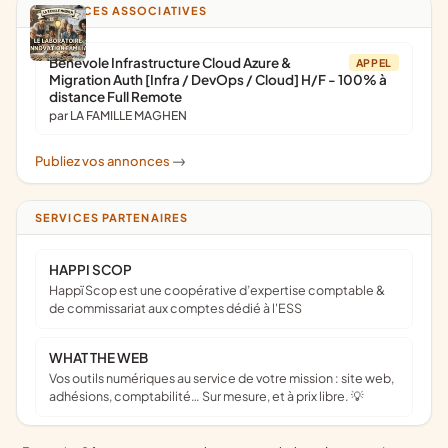
ANNONCES ASSOCIATIVES
Bénévole Infrastructure Cloud Azure &
APPEL
Migration Auth [Infra / DevOps / Cloud] H/F - 100% à
distance Full Remote
par LA FAMILLE MAGHEN
Publiez vos annonces
->
SERVICES PARTENAIRES
HAPPI SCOP
Happï Scop est une coopérative d’expertise comptable &
de commissariat aux comptes dédié à l'ESS
WHAT THE WEB
Vos outils numériques au service de votre mission : site web,
adhésions, comptabilité… Sur mesure, et à prix libre. 💡