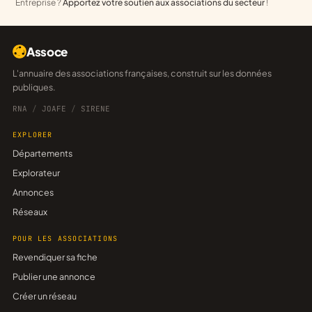
Entreprise ?
Apportez votre soutien aux associations du secteur
!
Assoce
L'annuaire des associations françaises, construit sur les données
publiques.
RNA
/
JOAFE
/
SIRENE
EXPLORER
Départements
Explorateur
Annonces
Réseaux
POUR LES ASSOCIATIONS
Revendiquer sa fiche
Publier une annonce
Créer un réseau