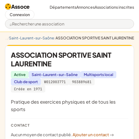
Assoce
Départements
Annonces
Associations inscrites
Connexion
Rechercher une association
Saint-Laurent-sur-Saône
ASSOCIATION SPORTIVE SAINT LAURENTINE
ASSOCIATION SPORTIVE SAINT
LAURENTINE
Active
Saint-Laurent-sur-Saône
Multisports local
Club de sport
W012003771
903889681
Créée en 1971
pratique des exercices physiques et de tous les
sports
CONTACT
Aucun moyen de contact publié.
Ajouter un contact
->