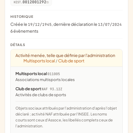
0012001292
HIST.
HISTORIQUE
Créée le
, dernière déclaration le
19/12/1945
13/07/2024
6 évènements
DÉTAILS
Activité menée, telle que définie par l'administration
Multisports local
Club de sport
/
Multisports local
011005
associations multisports locales
Club de sport
NAF 93.12Z
Activités de clubs de sports
Objets sociaux attribués par l'administration d'après l'objet
déclaré ; activité NAF attribuée par l'INSEE. Les noms
courts sont ceux d'Assoce, les libellés complets ceux de
l'administration.