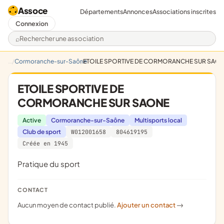
Assoce
Départements
Annonces
Associations inscrites
Connexion
Rechercher une association
Cormoranche-sur-Saône
ETOILE SPORTIVE DE CORMORANCHE SUR SAO
ETOILE SPORTIVE DE
CORMORANCHE SUR SAONE
Active
Cormoranche-sur-Saône
Multisports local
Club de sport
W012001658
804619195
Créée en 1945
pratique du sport
CONTACT
Aucun moyen de contact publié.
Ajouter un contact
->