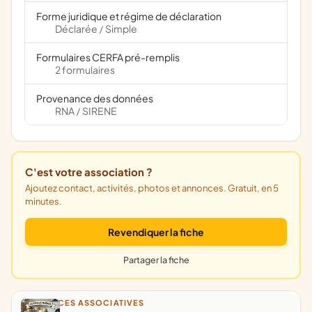
Forme juridique et régime de déclaration
Déclarée
Simple
/
Formulaires CERFA pré-remplis
2 formulaires
Provenance des données
RNA
SIRENE
/
C'est votre association ?
Ajoutez contact, activités, photos et annonces. Gratuit, en 5
minutes.
Revendiquer la fiche
Partager la fiche
ANNONCES ASSOCIATIVES