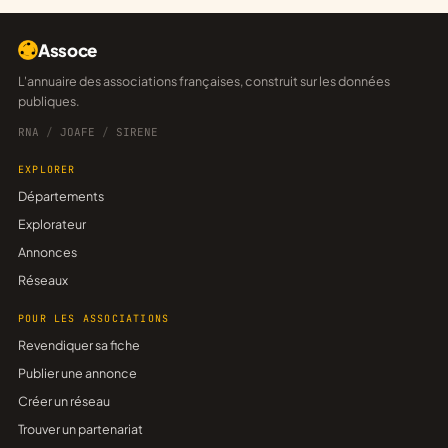
Assoce
L'annuaire des associations françaises, construit sur les données
publiques.
RNA
/
JOAFE
/
SIRENE
EXPLORER
Départements
Explorateur
Annonces
Réseaux
POUR LES ASSOCIATIONS
Revendiquer sa fiche
Publier une annonce
Créer un réseau
Trouver un partenariat