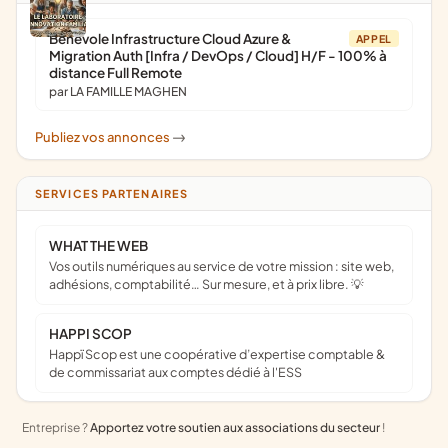
Bénévole Infrastructure Cloud Azure &
APPEL
Migration Auth [Infra / DevOps / Cloud] H/F - 100% à
distance Full Remote
par LA FAMILLE MAGHEN
Publiez vos annonces
->
SERVICES PARTENAIRES
WHAT THE WEB
Vos outils numériques au service de votre mission : site web,
adhésions, comptabilité… Sur mesure, et à prix libre. 💡
HAPPI SCOP
Happï Scop est une coopérative d’expertise comptable &
de commissariat aux comptes dédié à l'ESS
Entreprise ?
Apportez votre soutien aux associations du secteur
!