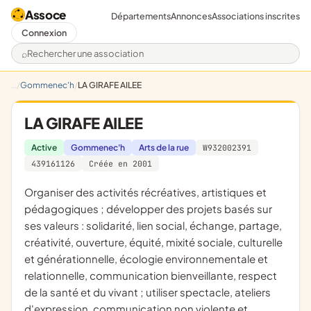
Assoce
Départements
Annonces
Associations inscrites
Connexion
Rechercher une association
Gommenec'h
LA GIRAFE AILEE
LA GIRAFE AILEE
Active
Gommenec'h
Arts de la rue
W932002391
439161126
Créée en 2001
organiser des activités récréatives, artistiques et
pédagogiques ; développer des projets basés sur
ses valeurs : solidarité, lien social, échange, partage,
créativité, ouverture, équité, mixité sociale, culturelle
et générationnelle, écologie environnementale et
relationnelle, communication bienveillante, respect
de la santé et du vivant ; utiliser spectacle, ateliers
d'expression, communication non violente et