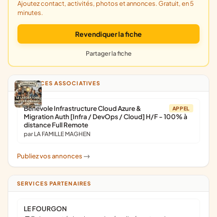
Ajoutez contact, activités, photos et annonces. Gratuit, en 5
minutes.
Revendiquer la fiche
Partager la fiche
ANNONCES ASSOCIATIVES
Bénévole Infrastructure Cloud Azure &
APPEL
Migration Auth [Infra / DevOps / Cloud] H/F - 100% à
distance Full Remote
par LA FAMILLE MAGHEN
Publiez vos annonces
->
SERVICES PARTENAIRES
LE FOURGON