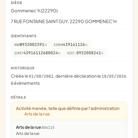
SIÈGE
Gommenec'h (22290)
7 RUE FONTAINE SAINT GUY, 22290 GOMMENEC'H
IDENTIFIANTS
W932002391
439161126
RNA
SIREN
43916112600024
0932008241
SIRET
HIST.
HISTORIQUE
Créée le
, dernière déclaration le
01/08/2001
18/05/2026
6 évènements
DÉTAILS
Activité menée, telle que définie par l'administration
Arts de la rue
Arts de la rue
006115
arts de la rue