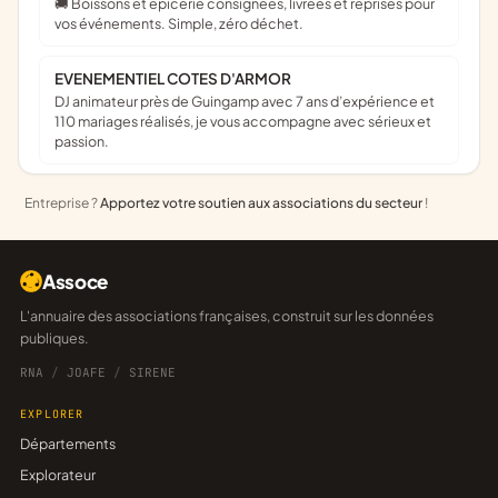
🚚 Boissons et épicerie consignées, livrées et reprises pour
vos événements. Simple, zéro déchet.
EVENEMENTIEL COTES D'ARMOR
DJ animateur près de Guingamp avec 7 ans d’expérience et
110 mariages réalisés, je vous accompagne avec sérieux et
passion.
Entreprise ?
Apportez votre soutien aux associations du secteur
!
Assoce
L'annuaire des associations françaises, construit sur les données
publiques.
RNA
/
JOAFE
/
SIRENE
EXPLORER
Départements
Explorateur