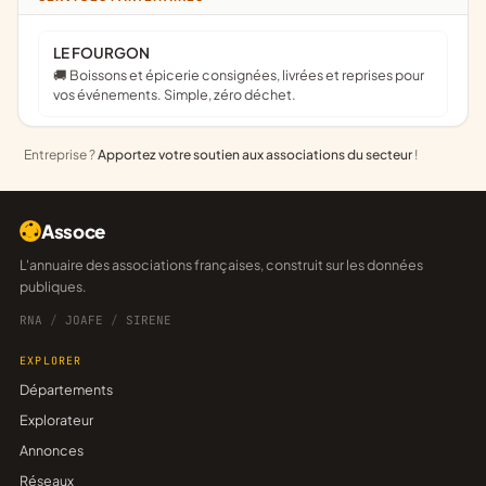
LE FOURGON
🚚 Boissons et épicerie consignées, livrées et reprises pour
vos événements. Simple, zéro déchet.
Entreprise ?
Apportez votre soutien aux associations du secteur
!
Assoce
L'annuaire des associations françaises, construit sur les données
publiques.
RNA
/
JOAFE
/
SIRENE
EXPLORER
Départements
Explorateur
Annonces
Réseaux