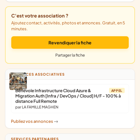
C'est votre association ?
Ajoutez contact, activités, photos et annonces. Gratuit, en 5
minutes.
Revendiquer la fiche
Partager la fiche
ANNONCES ASSOCIATIVES
Bénévole Infrastructure Cloud Azure &
APPEL
Migration Auth [Infra / DevOps / Cloud] H/F - 100% à
distance Full Remote
par LA FAMILLE MAGHEN
Publiez vos annonces
->
SERVICES PARTENAIRES