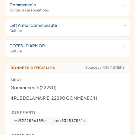
Gommenec'h
Toutes les associations
Leff Armor Communauté
Culture
COTES-D'ARMOR
Culture
Sources
/
RNA
/
SIRENE
DONNÉES OFFICIELLES
SIÈGE
Gommenec'h (22290)
4 RUE DE LA MAIRIE, 22290 GOMMENEC'H
IDENTIFIANTS
W222006159
934517061
RNA
SIREN