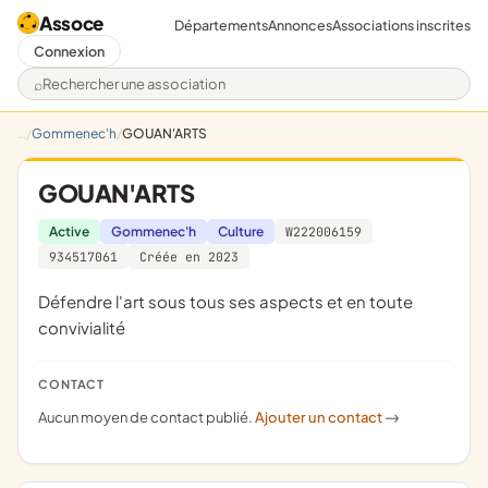
Assoce
Départements
Annonces
Associations inscrites
Connexion
Rechercher une association
Gommenec'h
GOUAN'ARTS
GOUAN'ARTS
Active
Gommenec'h
Culture
W222006159
934517061
Créée en 2023
défendre l'art sous tous ses aspects et en toute
convivialité
CONTACT
Aucun moyen de contact publié.
Ajouter un contact
->