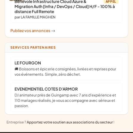
Bénévole Infrastructure Cloud Azure &
APPEL
Migration Auth [Infra / DevOps / Cloud] H/F - 100% à
distance Full Remote
par LA FAMILLE MAGHEN
Publiez vos annonces
->
SERVICES PARTENAIRES
LE FOURGON
🚚 Boissons et épicerie consignées, livrées et reprises pour
vos événements. Simple, zéro déchet.
EVENEMENTIEL COTES D'ARMOR
DJ animateur près de Guingamp avec 7 ans d’expérience et
110 mariages réalisés, je vous accompagne avec sérieux et
passion.
Entreprise ?
Apportez votre soutien aux associations du secteur
!