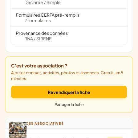
Déclarée
Simple
/
Formulaires CERFA pré-remplis
2 formulaires
Provenance des données
RNA
SIRENE
/
C'est votre association ?
Ajoutez contact, activités, photos et annonces. Gratuit, en 5
minutes.
Revendiquer la fiche
Partager la fiche
ANNONCES ASSOCIATIVES