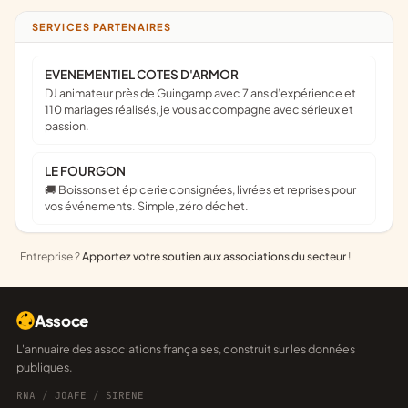
SERVICES PARTENAIRES
EVENEMENTIEL COTES D'ARMOR
DJ animateur près de Guingamp avec 7 ans d’expérience et
110 mariages réalisés, je vous accompagne avec sérieux et
passion.
LE FOURGON
🚚 Boissons et épicerie consignées, livrées et reprises pour
vos événements. Simple, zéro déchet.
Entreprise ?
Apportez votre soutien aux associations du secteur
!
Assoce
L'annuaire des associations françaises, construit sur les données
publiques.
RNA
/
JOAFE
/
SIRENE