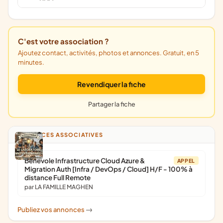
C'est votre association ?
Ajoutez contact, activités, photos et annonces. Gratuit, en 5
minutes.
Revendiquer la fiche
Partager la fiche
ANNONCES ASSOCIATIVES
Bénévole Infrastructure Cloud Azure &
APPEL
Migration Auth [Infra / DevOps / Cloud] H/F - 100% à
distance Full Remote
par LA FAMILLE MAGHEN
Publiez vos annonces
->