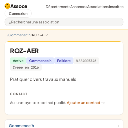
Assoce
Départements
Annonces
Associations inscrites
Connexion
Rechercher une association
Gommenec'h
ROZ-AER
ROZ-AER
Active
Gommenec'h
Folklore
W224005348
Créée en 2016
pratiquer divers travaux manuels
CONTACT
Aucun moyen de contact publié.
Ajouter un contact
->
Gommenec'h