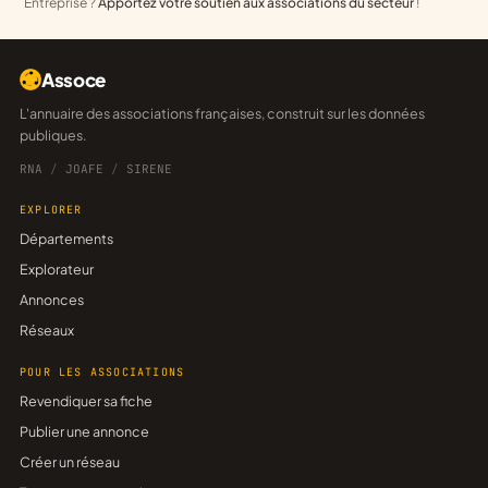
Entreprise ?
Apportez votre soutien aux associations du secteur
!
Assoce
L'annuaire des associations françaises, construit sur les données
publiques.
RNA
/
JOAFE
/
SIRENE
EXPLORER
Départements
Explorateur
Annonces
Réseaux
POUR LES ASSOCIATIONS
Revendiquer sa fiche
Publier une annonce
Créer un réseau