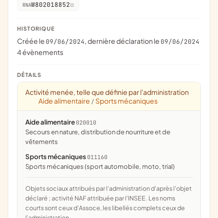
W802018852
RNA
HISTORIQUE
Créée le
, dernière déclaration le
09/06/2024
09/06/2024
4 évènements
DÉTAILS
Activité menée, telle que définie par l'administration
Aide alimentaire
Sports mécaniques
/
Aide alimentaire
020010
secours en nature, distribution de nourriture et de
vêtements
Sports mécaniques
011160
Sports mécaniques (sport automobile, moto, trial)
Objets sociaux attribués par l'administration d'après l'objet
déclaré ; activité NAF attribuée par l'INSEE. Les noms
courts sont ceux d'Assoce, les libellés complets ceux de
l'administration.