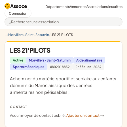
Assoce
Départements
Annonces
Associations inscrites
Connexion
Rechercher une association
Morvillers-Saint-Saturnin
LES 21'PILOTS
LES 21'PILOTS
Active
Morvillers-Saint-Saturnin
Aide alimentaire
Sports mécaniques
W802018852
Créée en 2024
acheminer du matériel sportif et scolaire aux enfants
démunis du Maroc ainsi que des denrées
alimentaires non périssables ;
CONTACT
Aucun moyen de contact publié.
Ajouter un contact
->