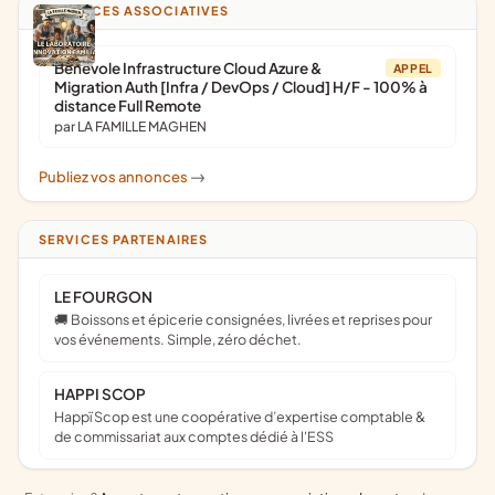
ANNONCES ASSOCIATIVES
Bénévole Infrastructure Cloud Azure &
APPEL
Migration Auth [Infra / DevOps / Cloud] H/F - 100% à
distance Full Remote
par LA FAMILLE MAGHEN
Publiez vos annonces
->
SERVICES PARTENAIRES
LE FOURGON
🚚 Boissons et épicerie consignées, livrées et reprises pour
vos événements. Simple, zéro déchet.
HAPPI SCOP
Happï Scop est une coopérative d’expertise comptable &
de commissariat aux comptes dédié à l'ESS