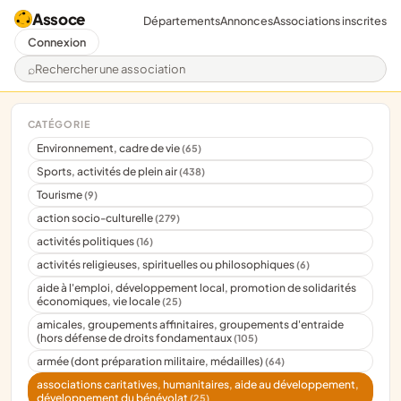
Assoce
Départements
Annonces
Associations inscrites
Connexion
Rechercher une association
CATÉGORIE
Environnement, cadre de vie
(65)
Sports, activités de plein air
(438)
Tourisme
(9)
action socio-culturelle
(279)
activités politiques
(16)
activités religieuses, spirituelles ou philosophiques
(6)
aide à l'emploi, développement local, promotion de solidarités
économiques, vie locale
(25)
amicales, groupements affinitaires, groupements d'entraide
(hors défense de droits fondamentaux
(105)
armée (dont préparation militaire, médailles)
(64)
associations caritatives, humanitaires, aide au développement,
développement du bénévolat
(25)