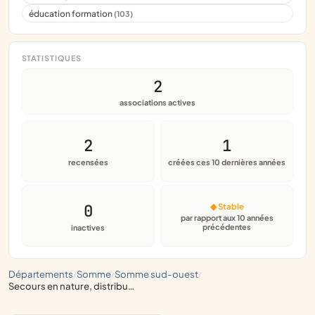
éducation formation
(103)
STATISTIQUES
2
associations actives
2
1
recensées
créées ces 10 dernières années
0
◆ Stable
par rapport aux 10 années
précédentes
inactives
départements
somme
somme sud-ouest
/
/
/
secours en nature, distribution de nourriture et de vêtements