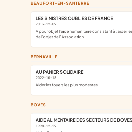
BEAUFORT-EN-SANTERRE
LES SINISTRES OUBLIES DE FRANCE
2013-12-09
a pour objet l'aide humanitaire consistant à : aider les déshérités par la distribution de nourriture, vêtements, remise d'argent et toute autre initiative pouvant aider à la réalisation
de l'objet de l' Association
BERNAVILLE
AU PANIER SOLIDAIRE
2022-10-18
aider les foyers les plus modestes
BOVES
AIDE ALIMENTAIRE DES SECTEURS DE BOVE
1998-12-29