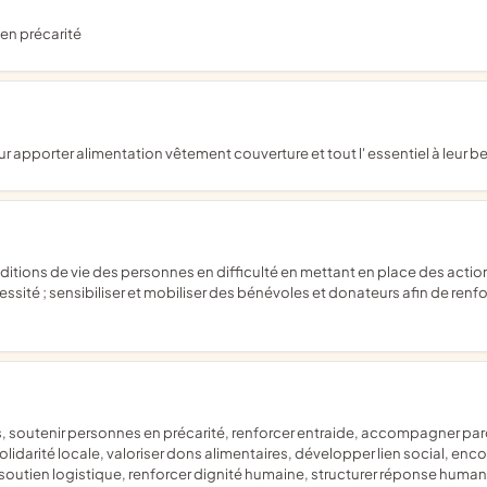
 en précarité
eur apporter alimentation vêtement couverture et tout l' essentiel à leur b
ssité ; sensibiliser et mobiliser des bénévoles et donateurs afin de renf
idarité locale, valoriser dons alimentaires, développer lien social, encou
soutien logistique, renforcer dignité humaine, structurer réponse humanit