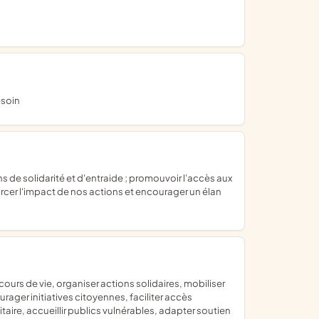
esoin
orcer l'impact de nos actions et encourager un élan
rager initiatives citoyennes, faciliter accès
aire, accueillir publics vulnérables, adapter soutien