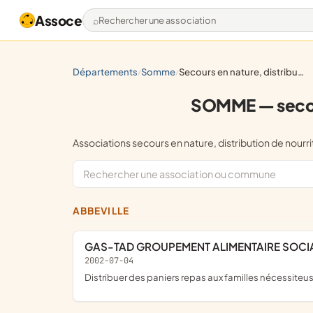
Assoce
Rechercher une association
départements
somme
secours en nature, distribution de nourriture et de vêtements
/
/
SOMME — secours
Associations secours en nature, distribution de n
ABBEVILLE
GAS-TAD GROUPEMENT ALIMENTAIRE SOCI
2002-07-04
distribuer des paniers repas aux familles nécessiteu