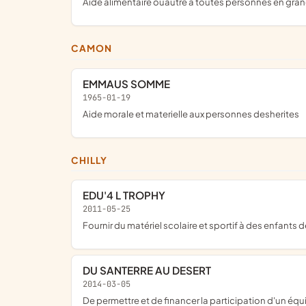
aide alimentaire ouautre a toutes personnes en gran
CAMON
EMMAUS SOMME
1965-01-19
Aide morale et materielle aux personnes desherites
CHILLY
EDU'4 L TROPHY
2011-05-25
Fournir du matériel scolaire et sportif à des enfant
DU SANTERRE AU DESERT
2014-03-05
de permettre et de financer la participation d'un é