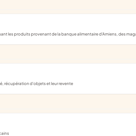
ibuant les produits provenant de la banque alimentaire d'Amiens, des maga
é, récupération d'objets et leur revente
cains