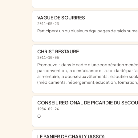
VAGUE DE SOURIRES
2011-05-23
participer à un ou plusieurs équipages de raids humani
CHRIST RESTAURE
2011-10-05
promouvoir, dans le cadre d'une coopération menée notamment avec la mairie et en liaison avec les associations ou services à vocation sociale, dans les conditions précisées
par convention, la bienfaisance et la solidarité par 
alimentaire, la bourse aux vêtements, le soutien scola
(médicaments, hébergement,éducation, formation, etc
CONSEIL REGIONAL DE PICARDIE DU SECO
1984-02-24
o
LE PANIER DE CHARLY (ASSO)