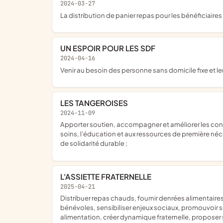
2024-03-27
la distribution de panier repas pour les bénéficiaires
UN ESPOIR POUR LES SDF
2024-04-16
venir au besoin des personne sans domicile fixe et l
LES TANGEROISES
2024-11-09
apporter soutien, accompagner et améliorer les conditions de vie des personnes en difficulté en mettant en place des actions de solidarité et d'entraide ; promouvoir l'accès aux
soins, l'éducation et aux ressources de première néce
de solidarité durable ;
L'ASSIETTE FRATERNELLE
2025-04-21
distribuer repas chauds, fournir denrées alimentaires, soutenir personnes en précarité, renforcer entraide, accompagner parcours de vie, organiser actions solidaires, mobiliser
bénévoles, sensibiliser enjeux sociaux, promouvoir sol
alimentation, créer dynamique fraternelle, proposer 