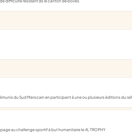
de difficulte residant ds le canton de boves
s démunis du Sud Marocain en participant à une ou plusieurs éditions du r
quipage au challenge sportif à but humanitaire le 4L TROPHY