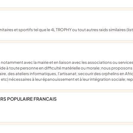
taires et sportifs tel que le 4L TROPHY ou tout autres raids similaires (li
l'aide à toute personne en difficulté matérielle ou morale; nous proposons
ire, des ateliers informatiques, l'artisanat; secourir des orphelins en Afr
) nécessaires à leur épanouissement et à leur intégration sociale; rep
URS POPULAIRE FRANCAIS