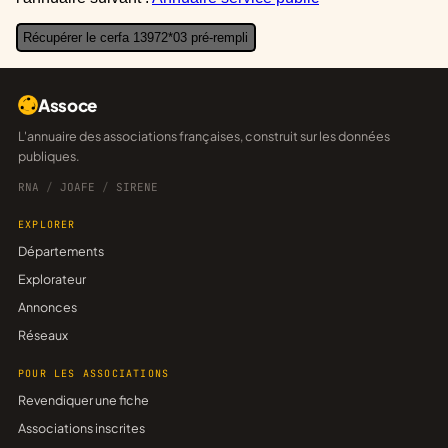
Récupérer le cerfa 13972*03 pré-rempli
Assoce
L'annuaire des associations françaises, construit sur les données
publiques.
RNA
/
JOAFE
/
SIRENE
EXPLORER
Départements
Explorateur
Annonces
Réseaux
POUR LES ASSOCIATIONS
Revendiquer une fiche
Associations inscrites