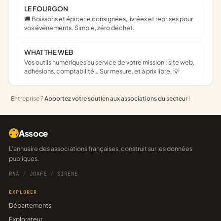
LE FOURGON
🚚 Boissons et épicerie consignées, livrées et reprises pour
vos événements. Simple, zéro déchet.
WHAT THE WEB
Vos outils numériques au service de votre mission : site web,
adhésions, comptabilité… Sur mesure, et à prix libre. 💡
Entreprise ?
Apportez votre soutien aux associations du secteur
!
Assoce
L'annuaire des associations françaises, construit sur les données
publiques.
RNA
/
JOAFE
/
SIRENE
EXPLORER
Départements
Explorateur