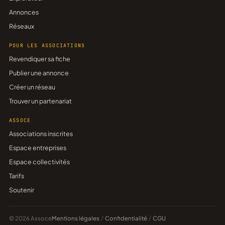
Annonces
Réseaux
POUR LES ASSOCIATIONS
Revendiquer sa fiche
Publier une annonce
Créer un réseau
Trouver un partenariat
ASSOCE
Associations inscrites
Espace entreprises
Espace collectivités
Tarifs
Soutenir
© 2026 Assoce
Mentions légales
/
Confidentialité
/
CGU