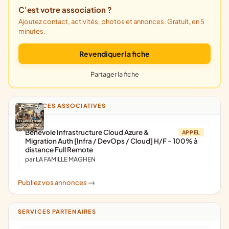
C'est votre association ?
Ajoutez contact, activités, photos et annonces. Gratuit, en 5
minutes.
Revendiquer la fiche
Partager la fiche
ANNONCES ASSOCIATIVES
Bénévole Infrastructure Cloud Azure &
APPEL
Migration Auth [Infra / DevOps / Cloud] H/F - 100% à
distance Full Remote
par LA FAMILLE MAGHEN
Publiez vos annonces
->
SERVICES PARTENAIRES