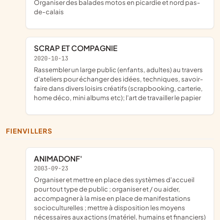
organiser des balades motos en picardie et nord pas-
de-calais
SCRAP ET COMPAGNIE
2020-10-13
rassembler un large public (enfants, adultes) au travers
d'ateliers pour échanger des idées, techniques, savoir-
faire dans divers loisirs créatifs (scrapbooking, carterie,
home déco, mini albums etc); l'art de travailler le papier
FIENVILLERS
ANIMADONF'
2003-09-23
organiser et mettre en place des systèmes d'accueil
pour tout type de public ; organiser et / ou aider,
accompagner à la mise en place de manifestations
socioculturelles ; mettre à disposition les moyens
nécessaires aux actions (matériel, humains et financiers)