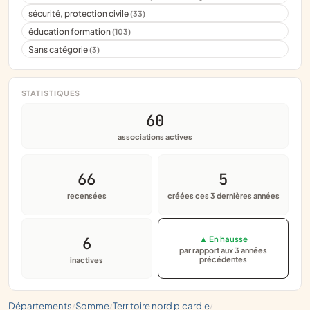
sécurité, protection civile
(33)
éducation formation
(103)
Sans catégorie
(3)
STATISTIQUES
60
associations actives
66
5
recensées
créées ces 3 dernières années
6
▲ En hausse
par rapport aux 3 années
précédentes
inactives
départements
somme
territoire nord picardie
/
/
/