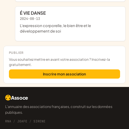
É VIE DANSE
2024-08-13
l'expression corporelle, le bien être et le
développement de soi
PUBLIER
Vous souhaitez mettre en avant votre association ? Inscrivez-la
gratuitement.
Inscrire mon association
Assoce
L'annuaire des associations françaises, construit sur les données
publiques.
RNA
/
JOAFE
/
SIRENE