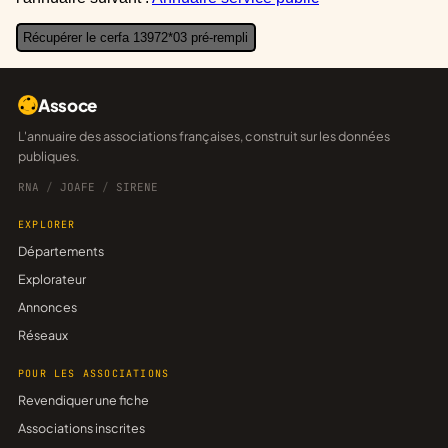
Récupérer le cerfa 13972*03 pré-rempli
Assoce
L'annuaire des associations françaises, construit sur les données
publiques.
RNA
/
JOAFE
/
SIRENE
EXPLORER
Départements
Explorateur
Annonces
Réseaux
POUR LES ASSOCIATIONS
Revendiquer une fiche
Associations inscrites