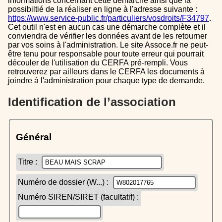
informations concernant cette démarche ainsi que la
possibiltié de la réaliser en ligne à l'adresse suivante :
https://www.service-public.fr/particuliers/vosdroits/F34797
.
Cet outil n'est en aucun cas une démarche complète et il
conviendra de vérifier les données avant de les retourner
par vos soins à l'administration. Le site Assoce.fr ne peut-
être tenu pour responsable pour toute erreur qui pourrait
découler de l'utilisation du CERFA pré-rempli. Vous
retrouverez par ailleurs dans le CERFA les documents à
joindre à l'administration pour chaque type de demande.
Identification de l’association
Général
Titre :
Numéro de dossier (W...) :
Numéro SIREN/SIRET (facultatif) :