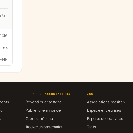
mple
ires
ENE
R
POUR LES ASSOCIATIONS
ASSOCE
ments
Revendiquer sa fiche
Associations inscrites
ur
Publier une annonce
Espace entreprises
s
Créer un réseau
Espace collectivités
Trouver un partenariat
Tarifs