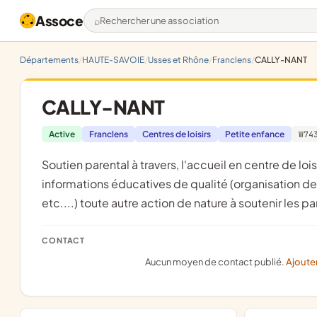
Assoce
Rechercher une association
Départements
HAUTE-SAVOIE
Usses et Rhône
Franclens
CALLY-NANT
CALLY-NANT
Active
Franclens
Centres de loisirs
Petite enfance
W74
soutien parental à travers, l'accueil en centre de loisirs des enfants par du personnel qualifié,un accès à des
informations éducatives de qualité (organisation de
etc....) toute autre action de nature à soutenir les p
CONTACT
Aucun moyen de contact publié.
Ajoute