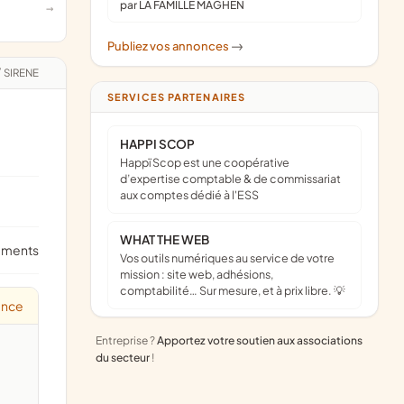
par LA FAMILLE MAGHEN
Publiez vos annonces
->
/
SIRENE
SERVICES PARTENAIRES
HAPPI SCOP
Happï Scop est une coopérative
d’expertise comptable & de commissariat
aux comptes dédié à l'ESS
WHAT THE WEB
ements
Vos outils numériques au service de votre
mission : site web, adhésions,
comptabilité… Sur mesure, et à prix libre. 💡
ance
Entreprise ?
Apportez votre soutien aux associations
du secteur
!