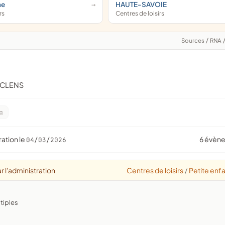
ne
HAUTE-SAVOIE
rs
Centres de loisirs
Sources
/
RNA
NCLENS
ration le
6 évèn
04/03/2026
r l'administration
Centres de loisirs
Petite enf
/
ltiples