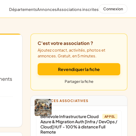
Connexion
Départements
Annonces
Associations inscrites
C'est votre association ?
Ajoutez contact, activités, photos et
annonces. Gratuit, en 5 minutes.
Revendiquer la fiche
uments
Partager la fiche
ANNONCES ASSOCIATIVES
Bénévole Infrastructure Cloud
APPEL
Azure & Migration Auth [Infra / DevOps /
Cloud] H/F - 100% à distance Full
Remote