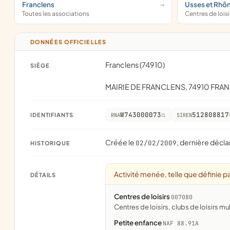
Franclens
Usses et Rhô
Toutes les associations
Centres de loisi
DONNÉES OFFICIELLES
Franclens (74910)
SIÈGE
MAIRIE DE FRANCLENS, 74910 FRA
W743000073
512808817
IDENTIFIANTS
RNA
SIREN
Créée le
, dernière décla
02/02/2009
HISTORIQUE
Activité menée, telle que définie pa
DÉTAILS
Centres de loisirs
007080
centres de loisirs, clubs de loisirs mu
Petite enfance
NAF 88.91A