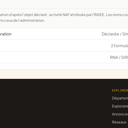
ts ceux de l'administration.
aration
Déclarée
Si
/
2 formula
RNA
SIR
/
EXPLORE
Départe
Explorate
Annonce
Réseaux