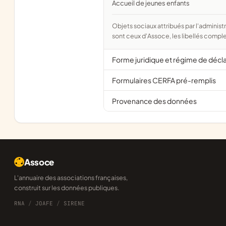
Accueil de jeunes enfants
Objets sociaux attribués par l'administration d'après l'objet déclaré ; activité NAF attribuée par l'INSEE. Les noms courts
sont ceux d'Assoce, les libellés comple
Forme juridique et régime de décl
Formulaires CERFA pré-remplis
Provenance des données
Assoce
L'annuaire des associations françaises,
construit sur les données publiques.
RNA
/
JOAFE
/
SIRENE