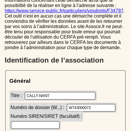
informations concernant cette démarche ainsi que la
possibiltié de la réaliser en ligne à l'adresse suivante :
https://www.service-public.fr/particuliers/vosdroits/F34797
.
Cet outil n'est en aucun cas une démarche complète et il
conviendra de vérifier les données avant de les retourner
par vos soins à l'administration. Le site Assoce.fr ne peut-
être tenu pour responsable pour toute erreur qui pourrait
découler de l'utilisation du CERFA pré-rempli. Vous
retrouverez par ailleurs dans le CERFA les documents à
joindre à l'administration pour chaque type de demande.
Identification de l’association
Général
Titre :
Numéro de dossier (W...) :
Numéro SIREN/SIRET (facultatif) :