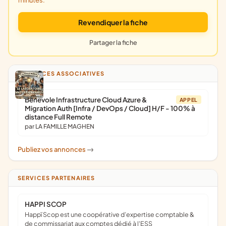
minutes.
Revendiquer la fiche
Partager la fiche
ANNONCES ASSOCIATIVES
Bénévole Infrastructure Cloud Azure &
APPEL
Migration Auth [Infra / DevOps / Cloud] H/F - 100% à
distance Full Remote
par LA FAMILLE MAGHEN
Publiez vos annonces
->
SERVICES PARTENAIRES
HAPPI SCOP
Happï Scop est une coopérative d’expertise comptable &
de commissariat aux comptes dédié à l'ESS