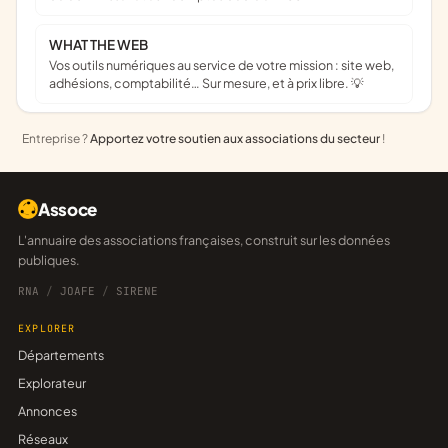
WHAT THE WEB
Vos outils numériques au service de votre mission : site web,
adhésions, comptabilité… Sur mesure, et à prix libre. 💡
Entreprise ?
Apportez votre soutien aux associations du secteur
!
Assoce
L'annuaire des associations françaises, construit sur les données
publiques.
RNA
/
JOAFE
/
SIRENE
EXPLORER
Départements
Explorateur
Annonces
Réseaux