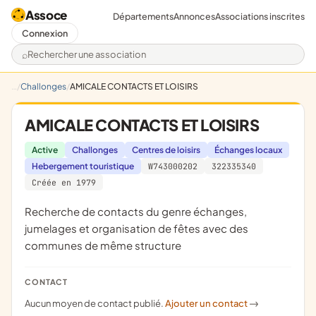
Assoce
Départements
Annonces
Associations inscrites
Connexion
Rechercher une association
Challonges
AMICALE CONTACTS ET LOISIRS
AMICALE CONTACTS ET LOISIRS
Active
Challonges
Centres de loisirs
Échanges locaux
Hebergement touristique
W743000202
322335340
Créée en 1979
recherche de contacts du genre échanges,
jumelages et organisation de fêtes avec des
communes de même structure
CONTACT
Aucun moyen de contact publié.
Ajouter un contact
->