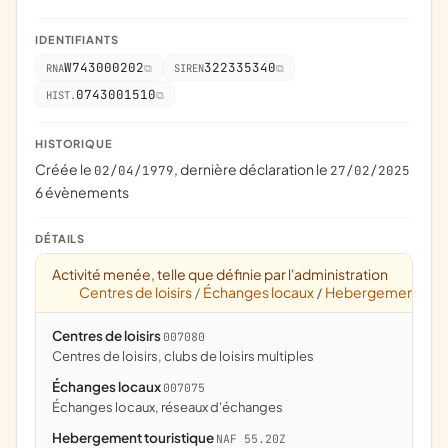
IDENTIFIANTS
W743000202
322335340
RNA
SIREN
0743001510
HIST.
HISTORIQUE
Créée le
, dernière déclaration le
02/04/1979
27/02/2025
6 évènements
DÉTAILS
Activité menée, telle que définie par l'administration
Centres de loisirs
Échanges locaux
Hebergement tour
/
/
Centres de loisirs
007080
centres de loisirs, clubs de loisirs multiples
Échanges locaux
007075
échanges locaux, réseaux d'échanges
Hebergement touristique
NAF 55.20Z