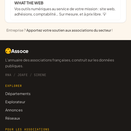
WHAT THE WEB
Vos outils numériques au service de votre mission : site web,
adhésions, comptabilité… Sur mesure, et à prix libre. 💡
Entreprise ?
Apportez votre soutien aux associations du secteur
!
Assoce
L'annuaire des associations françaises, construit sur les données
publiques.
RNA
/
JOAFE
/
SIRENE
EXPLORER
Départements
Explorateur
Annonces
Réseaux
POUR LES ASSOCIATIONS