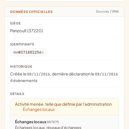
Sources
/
RNA
DONNÉES OFFICIELLES
SIÈGE
Panzoult (37220)
IDENTIFIANTS
W371002256
RNA
HISTORIQUE
Créée le
, dernière déclaration le
08/11/2016
08/11/2016
4 évènements
DÉTAILS
Activité menée, telle que définie par l'administration
Échanges locaux
Échanges locaux
007075
échanges locaux, réseaux d'échanges