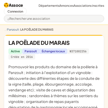
Assoce
Départements
Annonces
Associations inscrites
Connexion
Rechercher une association
Panzoult
LA POËLADE DU MARAIS
LA POËLADE DU MARAIS
Active
Panzoult
Échanges locaux
W371002256
Créée en 2016
promouvoir les produits du domaine de la poëlerie à
Panzoult ; initiation à l'exploitation d'un vignoble :
découverte des différentes étapes de la conduite de
la vigne (taille, pliage, ébourgeonnage, accolage,
vendange etc) ; visite de caves et dégustation des
millésimes ; randonnées à thèmes sur les sentiers du
vignoble ; organisation de repas payants
dégustation de la gastronomie locale accompagné