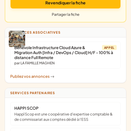
Revendiquer la fiche
Partager la fiche
ANNONCES ASSOCIATIVES
Bénévole Infrastructure Cloud Azure &
APPEL
Migration Auth [Infra / DevOps / Cloud] H/F - 100% à
distance Full Remote
par LA FAMILLE MAGHEN
Publiez vos annonces
->
SERVICES PARTENAIRES
HAPPI SCOP
Happï Scop est une coopérative d’expertise comptable &
de commissariat aux comptes dédié à l'ESS