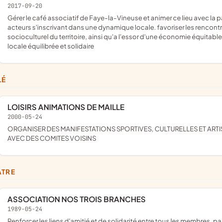
2017-09-20
gérer le café associatif de Faye-la-Vineuse et animer ce lieu avec la participation des habitants, des associations, ainsi que de divers
acteurs s'inscrivant dans une dynamique locale. favoriser les rencont
socioculturel du territoire, ainsi qu'a l'essor d'une économie équita
locale équilibrée et solidaire
LÉ
LOISIRS ANIMATIONS DE MAILLE
2000-05-24
ORGANISER DES MANIFESTATIONS SPORTIVES, CULTURELLES ET ARTISTIQUES SUR LA COMMUNE DE MAILLE OU EN ASSOCIATION
AVEC DES COMITES VOISINS
ÂTRE
ASSOCIATION NOS TROIS BRANCHES
1989-05-24
renforcer les liens d'amitié et de solidarité entre tous les membres. participer à toutes les organisations ou oeuvres qui sont de nature