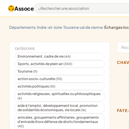
Assoce
Rechercher une association
départements
indre-et-loire
touraine val de vienne
échanges locaux, 
/
/
/
CATÉGORIE
Environnement, cadre de vie
(64)
CHA
Sports, activités de plein air
(300)
Tourisme
(11)
action socio-culturelle
(113)
activités politiques
(10)
activités religieuses, spirituelles ou philosophiques
(6)
aide à l'emploi, développement local, promotion
de solidarités économiques, vie locale
(16)
FAY
amicales, groupements affinitaires, groupements
d'entraide (hors défense de droits fondamentaux
(42)