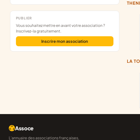
THEN
PUBLIER
Vous souhaitez mettre en avant votre association ?
Inscrivez-la gratuitement.
Inscrire mon association
LA 
Assoce
L'annuaire des associations françaises,