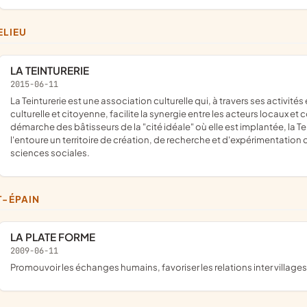
ELIEU
LA TEINTURERIE
2015-06-11
La Teinturerie est une association culturelle qui, à travers ses activités et les événements qu'elle organise, favorise une vie sociale,
culturelle et citoyenne, facilite la synergie entre les acteurs locaux et co
démarche des bâtisseurs de la "cité idéale" où elle est implantée, la Te
l'entoure un territoire de création, de recherche et d'expérimentation 
sciences sociales.
NT-ÉPAIN
LA PLATE FORME
2009-06-11
promouvoir les échanges humains, favoriser les relations inter villages