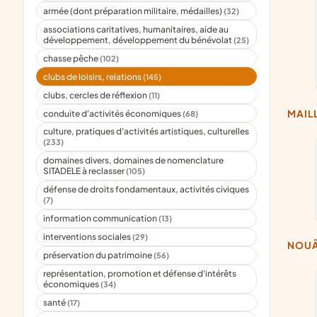
armée (dont préparation militaire, médailles)
(32)
associations caritatives, humanitaires, aide au
développement, développement du bénévolat
(25)
chasse pêche
(102)
clubs de loisirs, relations
(145)
clubs, cercles de réflexion
(11)
MAIL
conduite d'activités économiques
(68)
culture, pratiques d'activités artistiques, culturelles
(233)
domaines divers, domaines de nomenclature
SITADELE à reclasser
(105)
défense de droits fondamentaux, activités civiques
(7)
information communication
(13)
interventions sociales
(29)
NOU
préservation du patrimoine
(56)
représentation, promotion et défense d'intérêts
économiques
(34)
santé
(17)