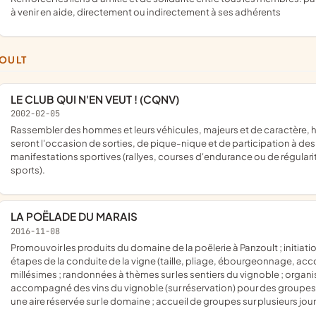
à venir en aide, directement ou indirectement à ses adhérents
ZOULT
LE CLUB QUI N'EN VEUT ! (CQNV)
2002-02-05
rassembler des hommes et leurs véhicules, majeurs et de caractère, hors de l'ordinaire. Ces rassemblements de véhicules anciens
seront l'occasion de sorties, de pique-nique et de participation à de
manifestations sportives (rallyes, courses d'endurance ou de régulari
sports).
LA POËLADE DU MARAIS
2016-11-08
promouvoir les produits du domaine de la poëlerie à Panzoult ; initiation à l'exploitation d'un vignoble : découverte des différentes
étapes de la conduite de la vigne (taille, pliage, ébourgeonnage, acc
millésimes ; randonnées à thèmes sur les sentiers du vignoble ; orga
accompagné des vins du vignoble (sur réservation) pour des groupes 
une aire réservée sur le domaine ; accueil de groupes sur plusieurs 