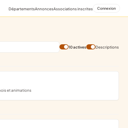
Connexion
Départements
Annonces
Associations inscrites
10 actives
Descriptions
rnois et animations