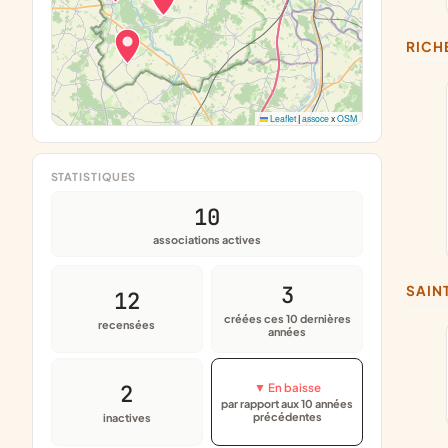
RICH
Leaflet
|
assoce
x
OSM
STATISTIQUES
10
associations actives
3
SAI
12
créées ces 10 dernières
recensées
années
2
▼ En baisse
par rapport aux 10 années
précédentes
inactives