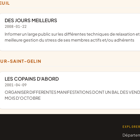
EUIL
DES JOURS MEILLEURS
2008-01-22
informer un large public sur les différentes techniques de relaxation et de favoriser la détente, la relaxation, le bien-être et une
meilleure gestion du stress de ses membres actifs et/ou adhérents
TOUR-SAINT-GELIN
LES COPAINS D'ABORD
2001-04-09
ORGANISER DIFFERENTES MANIFESTATIONS DONT UN BAL DES VENDANGES DANS UNE AMBIANCE FOLKLORIQUE AU COURS DU
MOIS D'OCTOBRE
EXPLORE
Départe