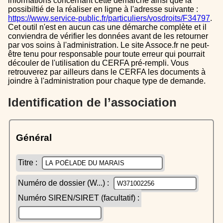
informations concernant cette démarche ainsi que la
possibiltié de la réaliser en ligne à l'adresse suivante :
https://www.service-public.fr/particuliers/vosdroits/F34797
.
Cet outil n'est en aucun cas une démarche complète et il
conviendra de vérifier les données avant de les retourner
par vos soins à l'administration. Le site Assoce.fr ne peut-
être tenu pour responsable pour toute erreur qui pourrait
découler de l'utilisation du CERFA pré-rempli. Vous
retrouverez par ailleurs dans le CERFA les documents à
joindre à l'administration pour chaque type de demande.
Identification de l’association
Général
Titre :
Numéro de dossier (W...) :
Numéro SIREN/SIRET (facultatif) :