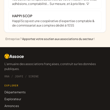
adhésions, comptabilité… Sur mesure, et à prix libre. 💡
HAPPI SCOP
Happï Scop est une coopérative d’expertise comptable &
de commissariat aux comptes dédié à l'ESS
Entreprise ?
Apportez votre soutien aux associations du secteur
!
Assoce
L'annuaire des associations françaises, construit sur les données
publiques.
RNA
/
JOAFE
/
SIRENE
EXPLORER
Départements
Explorateur
Annonces