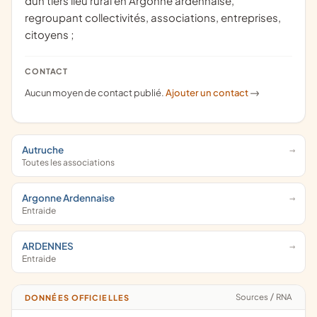
dun tiers lieu rural en Argonne ardennaise,
regroupant collectivités, associations, entreprises,
citoyens ;
CONTACT
Aucun moyen de contact publié.
Ajouter un contact
->
Autruche
Toutes les associations
Argonne Ardennaise
Entraide
ARDENNES
Entraide
Sources
/
RNA
DONNÉES OFFICIELLES