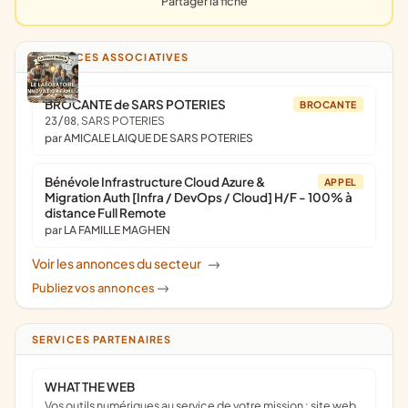
Partager la fiche
ANNONCES ASSOCIATIVES
BROCANTE de SARS POTERIES
BROCANTE
23/08
, SARS POTERIES
par AMICALE LAIQUE DE SARS POTERIES
Bénévole Infrastructure Cloud Azure &
APPEL
Migration Auth [Infra / DevOps / Cloud] H/F - 100% à
distance Full Remote
par LA FAMILLE MAGHEN
Voir les annonces du secteur
->
Publiez vos annonces
->
SERVICES PARTENAIRES
WHAT THE WEB
Vos outils numériques au service de votre mission : site web,