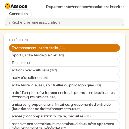
Assoce
Départements
Annonces
Associations inscrites
Connexion
Rechercher une association
CATÉGORIE
Environnement, cadre de vie
(28)
Sports, activités de plein air
(171)
Tourisme
(4)
action socio-culturelle
(157)
activités politiques
(4)
activités religieuses, spirituelles ou philosophiques
(10)
aide à l'emploi, développement local, promotion de solidarités
économiques, vie locale
(8)
amicales, groupements affinitaires, groupements d'entraide
(hors défense de droits fondamentaux
(29)
armée (dont préparation militaire, médailles)
(13)
associations caritatives, humanitaires, aide au développement,
développement du bénévolat
(17)