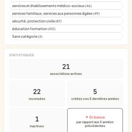
services et établissements médico-sociaux
(46)
services familiaux, services aux personnes âgées
(49)
sécurité, protection civile
(87)
éducation formation
(412)
Sans catégorie
(3)
STATISTIQUES
21
associations actives
22
5
recensées
créées ces 5 dernières années
1
▼ En baisse
par rapport aux 5 années
précédentes
inactives