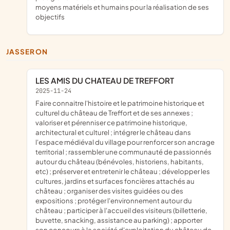
moyens matériels et humains pour la réalisation de ses
objectifs
JASSERON
LES AMIS DU CHATEAU DE TREFFORT
2025-11-24
faire connaitre l'histoire et le patrimoine historique et
culturel du château de Treffort et de ses annexes ;
valoriser et pérenniser ce patrimoine historique,
architectural et culturel ; intégrer le château dans
l'espace médiéval du village pour renforcer son ancrage
territorial ; rassembler une communauté de passionnés
autour du château (bénévoles, historiens, habitants,
etc) ; préserver et entretenir le château ; développer les
cultures, jardins et surfaces foncières attachés au
château ; organiser des visites guidées ou des
expositions ; protéger l'environnement autour du
château ; participer à l'accueil des visiteurs (billetterie,
buvette, snacking, assistance au parking) ; apporter
son concours à la société d'exploitation du château de