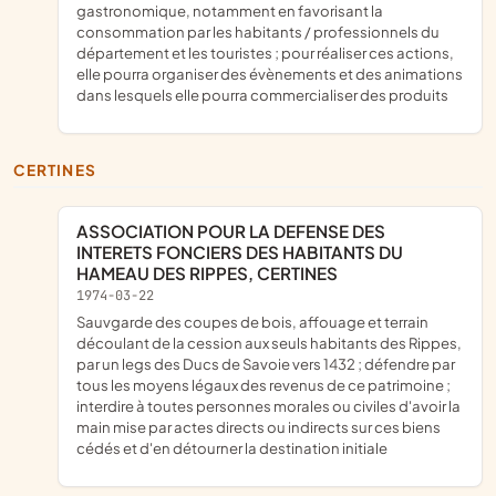
gastronomique, notamment en favorisant la
consommation par les habitants / professionnels du
département et les touristes ; pour réaliser ces actions,
elle pourra organiser des évènements et des animations
dans lesquels elle pourra commercialiser des produits
CERTINES
ASSOCIATION POUR LA DEFENSE DES
INTERETS FONCIERS DES HABITANTS DU
HAMEAU DES RIPPES, CERTINES
1974-03-22
sauvgarde des coupes de bois, affouage et terrain
découlant de la cession aux seuls habitants des Rippes,
par un legs des Ducs de Savoie vers 1432 ; défendre par
tous les moyens légaux des revenus de ce patrimoine ;
interdire à toutes personnes morales ou civiles d'avoir la
main mise par actes directs ou indirects sur ces biens
cédés et d'en détourner la destination initiale