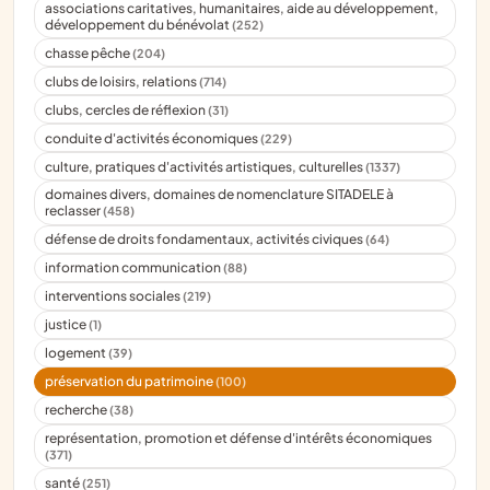
associations caritatives, humanitaires, aide au développement,
développement du bénévolat
(252)
chasse pêche
(204)
clubs de loisirs, relations
(714)
clubs, cercles de réflexion
(31)
conduite d'activités économiques
(229)
culture, pratiques d'activités artistiques, culturelles
(1337)
domaines divers, domaines de nomenclature SITADELE à
reclasser
(458)
défense de droits fondamentaux, activités civiques
(64)
information communication
(88)
interventions sociales
(219)
justice
(1)
logement
(39)
préservation du patrimoine
(100)
recherche
(38)
représentation, promotion et défense d'intérêts économiques
(371)
santé
(251)