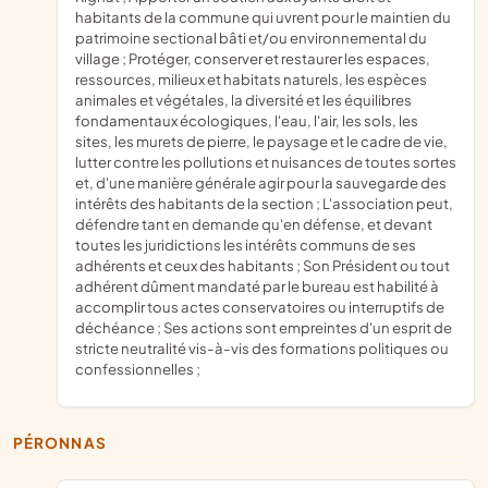
habitants de la commune qui uvrent pour le maintien du
patrimoine sectional bâti et/ou environnemental du
village ; Protéger, conserver et restaurer les espaces,
ressources, milieux et habitats naturels, les espèces
animales et végétales, la diversité et les équilibres
fondamentaux écologiques, l'eau, l'air, les sols, les
sites, les murets de pierre, le paysage et le cadre de vie,
lutter contre les pollutions et nuisances de toutes sortes
et, d'une manière générale agir pour la sauvegarde des
intérêts des habitants de la section ; L'association peut,
défendre tant en demande qu'en défense, et devant
toutes les juridictions les intérêts communs de ses
adhérents et ceux des habitants ; Son Président ou tout
adhérent dûment mandaté par le bureau est habilité à
accomplir tous actes conservatoires ou interruptifs de
déchéance ; Ses actions sont empreintes d'un esprit de
stricte neutralité vis-à-vis des formations politiques ou
confessionnelles ;
PÉRONNAS