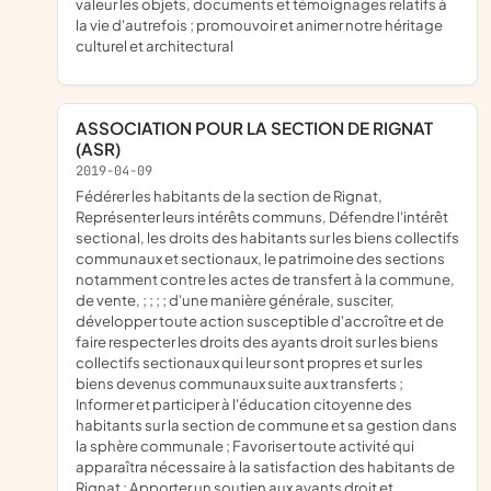
valeur les objets, documents et témoignages relatifs à
la vie d'autrefois ; promouvoir et animer notre héritage
culturel et architectural
ASSOCIATION POUR LA SECTION DE RIGNAT
(ASR)
2019-04-09
fédérer les habitants de la section de Rignat,
Représenter leurs intérêts communs, Défendre l'intérêt
sectional, les droits des habitants sur les biens collectifs
communaux et sectionaux, le patrimoine des sections
notamment contre les actes de transfert à la commune,
de vente, ; ; ; ; d'une manière générale, susciter,
développer toute action susceptible d'accroître et de
faire respecter les droits des ayants droit sur les biens
collectifs sectionaux qui leur sont propres et sur les
biens devenus communaux suite aux transferts ;
Informer et participer à l'éducation citoyenne des
habitants sur la section de commune et sa gestion dans
la sphère communale ; Favoriser toute activité qui
apparaîtra nécessaire à la satisfaction des habitants de
Rignat ; Apporter un soutien aux ayants droit et