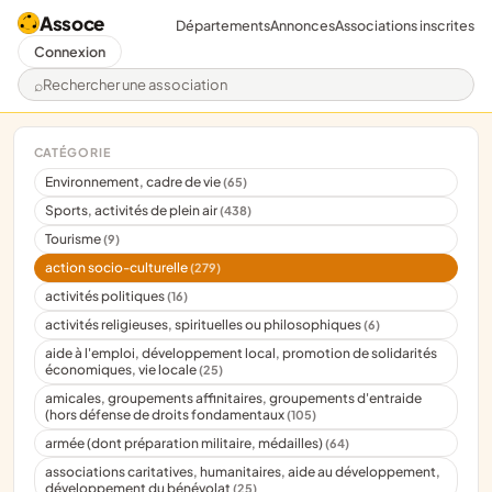
Assoce
Départements
Annonces
Associations inscrites
Connexion
Rechercher une association
CATÉGORIE
Environnement, cadre de vie
(65)
Sports, activités de plein air
(438)
Tourisme
(9)
action socio-culturelle
(279)
activités politiques
(16)
activités religieuses, spirituelles ou philosophiques
(6)
aide à l'emploi, développement local, promotion de solidarités
économiques, vie locale
(25)
amicales, groupements affinitaires, groupements d'entraide
(hors défense de droits fondamentaux
(105)
armée (dont préparation militaire, médailles)
(64)
associations caritatives, humanitaires, aide au développement,
développement du bénévolat
(25)