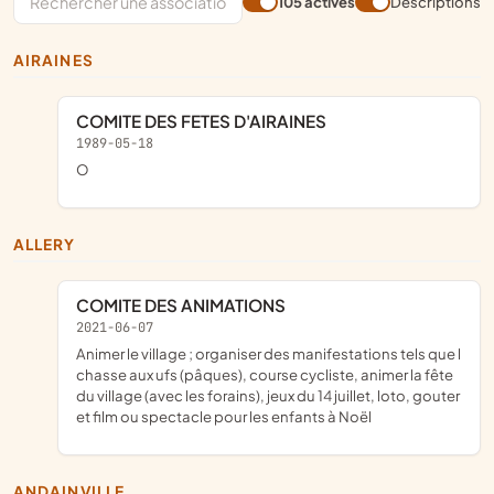
105 actives
Descriptions
AIRAINES
COMITE DES FETES D'AIRAINES
1989-05-18
o
ALLERY
COMITE DES ANIMATIONS
2021-06-07
animer le village ; organiser des manifestations tels que l
chasse aux ufs (pâques), course cycliste, animer la fête
du village (avec les forains), jeux du 14 juillet, loto, gouter
et film ou spectacle pour les enfants à Noël
ANDAINVILLE